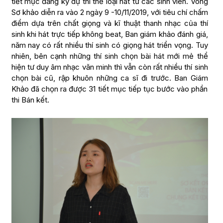
tiết mục đăng ký dự thi thể loại hát từ các sinh viên. Vòng
Sơ khảo diễn ra vào 2 ngày 9 -10/11/2019, với tiêu chí chấm
điểm dựa trên chất giọng và kĩ thuật thanh nhạc của thí
sinh khi hát trực tiếp không beat, Ban giám khảo đánh giá,
năm nay có rất nhiều thí sinh có giọng hát triển vọng. Tuy
nhiên, bên cạnh những thí sinh chọn bài hát mới mẻ thể
hiện tư duy âm nhạc văn minh thì vẫn còn rất nhiều thí sinh
chọn bài cũ, rập khuôn những ca sĩ đi trước. Ban Giám
Khảo đã chọn ra được 31 tiết mục tiếp tục bước vào phần
thi Bán kết.