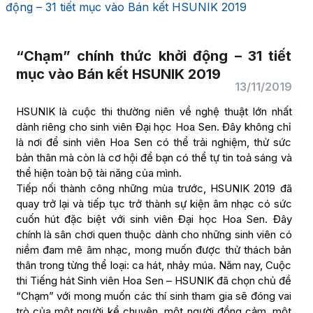
động – 31 tiết mục vào Bán kết HSUNIK 2019
“Chạm” chính thức khởi động – 31 tiết
mục vào Bán kết HSUNIK 2019
13/11/2019
HSUNIK là cuộc thi thường niên về nghệ thuật lớn nhất
dành riêng cho sinh viên Đại học Hoa Sen. Đây không chỉ
là nơi để sinh viên Hoa Sen có thể trải nghiệm, thử sức
bản thân mà còn là cơ hội để bạn có thể tự tin toả sáng và
thể hiện toàn bộ tài năng của mình.
Tiếp nối thành công những mùa trước, HSUNIK 2019 đã
quay trở lại và tiếp tục trở thành sự kiện âm nhạc có sức
cuốn hút đặc biệt với sinh viên Đại học Hoa Sen. Đây
chính là sân chơi quen thuộc dành cho những sinh viên có
niềm đam mê âm nhạc, mong muốn được thử thách bản
thân trong từng thể loại: ca hát, nhảy múa. Năm nay, Cuộc
thi Tiếng hát Sinh viên Hoa Sen – HSUNIK đã chọn chủ đề
“Chạm” với mong muốn các thí sinh tham gia sẽ đóng vai
trò của một người kể chuyện, một người đồng cảm, một