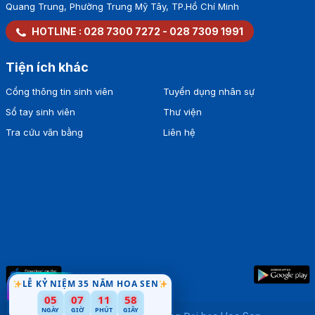
Quang Trung, Phường Trung Mỹ Tây, TP.Hồ Chí Minh
HOTLINE :
028 7300 7272
-
028 7309 1991
Tiện ích khác
Cổng thông tin sinh viên
Tuyển dụng nhân sự
Sổ tay sinh viên
Thư viện
Tra cứu văn bằng
Liên hệ
LỄ KỶ NIỆM 35 NĂM HOA SEN
05
07
11
57
NGÀY
GIỜ
PHÚT
GIÂY