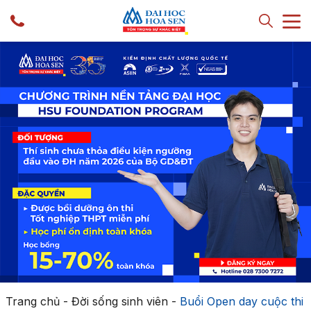
Trang chủ
-
Đời sống sinh viên
-
Buổi Open day cuộc thi