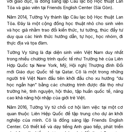
với giáo dục, là đồng sáng lập Câu lạc bộ Học thuật Lan
Tỏa và giáo viên tại Friends English Center (Sài Gòn).
Năm 2014, Tường Vy thành lập Câu lạc bộ Học thuật Lan
Tỏa. Đây là một cộng đồng học thuật nhỏ cho sinh viên
và học giả nhằm trao đổi kiến thức, tư tưởng, thúc đẩy tư
duy qua các hình thức hướng dẫn, tự học, học nhóm, đi
thực địa và tọa đàm.
Tường Vy từng là đại diện sinh viên Việt Nam duy nhất
trong nhiều chương trình quốc tế như Trường hè của Liên
Hợp Quốc tại New York, Mỹ, Hội nghị Thượng đỉnh Đổi
mới Giáo dục Quốc tế tại Qatar. Cô là một trong những
người trẻ Việt Nam đầu tiên khởi đầu cho xu hướng “du
học ngắn hạn” bằng các chương trình được đài thọ như
trường hè, tình nguyện, hội thảo, tập huấn quốc tế, nâng
cao khả năng hội nhập của giới trẻ Việt.
Năm 2016, Tường Vy từ chối cơ hội làm việc tại một cơ
quan thuộc Liên Hiệp Quốc để tập trung cho dự án khởi
nghiệp của mình. Cô là đồng sáng lập Friends English
Center. Cô thiết kế và dạy tiếng Anh giao tiếp, phát triển