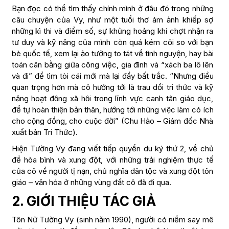
Bạn đọc có thể tìm thấy chính mình ở đâu đó trong những
câu chuyện của Vy, như một tuổi thơ ám ảnh khiếp sợ
những kì thi và điểm số, sự khủng hoảng khi chợt nhận ra
tư duy và kỹ năng của mình còn quá kém cỏi so với bạn
bè quốc tế, xem lại ảo tưởng to tát về tình nguyện, hay bài
toán cân bằng giữa công việc, gia đình và “xách ba lô lên
và đi” để tìm tòi cái mới mà lại đầy bất trắc. “Nhưng điều
quan trọng hơn mà cô hướng tới là trau dồi tri thức và kỹ
năng hoạt động xã hội trong lĩnh vực canh tân giáo dục,
để tự hoàn thiện bản thân, hướng tới những việc làm có ích
cho cộng đồng, cho cuộc đời” (Chu Hảo – Giám đốc Nhà
xuất bản Tri Thức).
Hiện Tường Vy đang viết tiếp quyển du ký thứ 2, về chủ
đề hòa bình và xung đột, với những trải nghiệm thực tế
của cô về người tị nạn, chủ nghĩa dân tộc và xung đột tôn
giáo – văn hóa ở những vùng đất cô đã đi qua.
2. GIỚI THIỆU TÁC GIẢ
Tôn Nữ Tường Vy (sinh năm 1990), người có niềm say mê