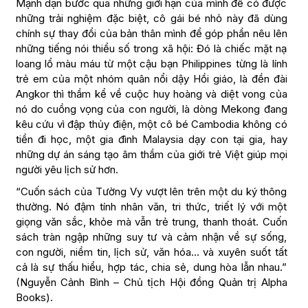
Mạnh dạn bước qua những giới hạn của mình để có được
những trải nghiệm đặc biệt, cô gái bé nhỏ này đã dùng
chính sự thay đổi của bản thân mình để góp phần nêu lên
những tiếng nói thiểu số trong xã hội: Đó là chiếc mặt nạ
loang lổ màu máu từ một cậu bạn Philippines từng là lính
trẻ em của một nhóm quân nổi dậy Hồi giáo, là đền đài
Angkor thì thầm kể về cuộc huy hoàng và diệt vong của
nó do cuồng vọng của con người, là dòng Mekong đang
kêu cứu vì đập thủy điện, một cô bé Cambodia không có
tiền đi học, một gia đình Malaysia dạy con tại gia, hay
những dự án sáng tạo âm thầm của giới trẻ Việt giúp mọi
người yêu lịch sử hơn.
“Cuốn sách của Tường Vy vượt lên trên một du ký thông
thường. Nó đậm tính nhân văn, tri thức, triết lý với một
giọng văn sắc, khỏe mà vẫn trẻ trung, thanh thoát. Cuốn
sách tràn ngập những suy tư và cảm nhận về sự sống,
con người, niềm tin, lịch sử, văn hóa… và xuyên suốt tất
cả là sự thấu hiểu, hợp tác, chia sẻ, dung hòa lẫn nhau.”
(Nguyễn Cảnh Bình – Chủ tịch Hội đồng Quản trị Alpha
Books).