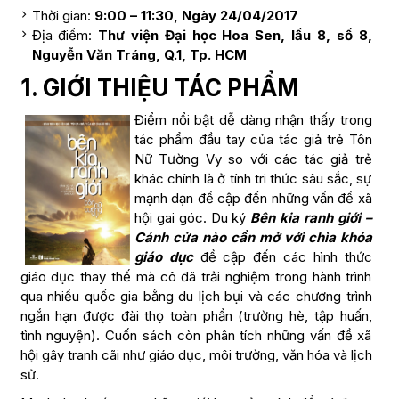
Thời gian:
9:00 – 11:30, Ngày 24/04/2017
Địa điểm:
Thư viện Đại học Hoa Sen, lầu 8, số 8,
Nguyễn Văn Tráng, Q.1, Tp. HCM
1. GIỚI THIỆU TÁC PHẨM
Điểm nổi bật dễ dàng nhận thấy trong
tác phẩm đầu tay của tác giả trẻ Tôn
Nữ Tường Vy so với các tác giả trẻ
khác chính là ở tính tri thức sâu sắc, sự
mạnh dạn đề cập đến những vấn đề xã
hội gai góc. Du ký
Bên kia ranh giới –
Cánh cửa nào cần mở với chìa khóa
giáo dục
đề cập đến các hình thức
giáo dục thay thế mà cô đã trải nghiệm trong hành trình
qua nhiều quốc gia bằng du lịch bụi và các chương trình
ngắn hạn được đài thọ toàn phần (trường hè, tập huấn,
tình nguyện). Cuốn sách còn phân tích những vấn đề xã
hội gây tranh cãi như giáo dục, môi trường, văn hóa và lịch
sử.