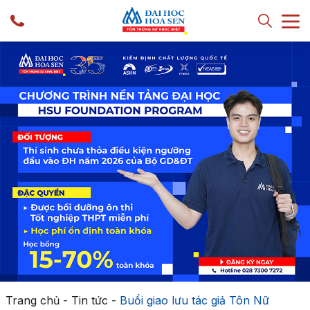
Trang chủ
-
Tin tức
-
Buổi giao lưu tác giả Tôn Nữ