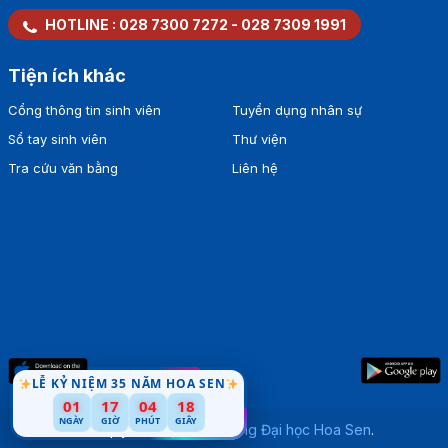
HOTLINE :
028 7300 7272
-
028 7309 1991
Tiện ích khác
Cổng thông tin sinh viên
Tuyển dụng nhân sự
Sổ tay sinh viên
Thư viện
Tra cứu văn bằng
Liên hệ
LỄ KỶ NIỆM 35 NĂM HOA SEN
01
17
04
17
NGÀY
GIỜ
PHÚT
GIÂY
Bản quyền thuộc về
Trường Đại học Hoa Sen
.