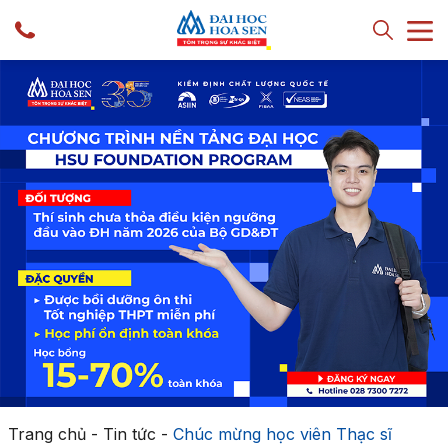
Trang chủ
-
Tin tức
-
Chúc mừng học viên Thạc sĩ