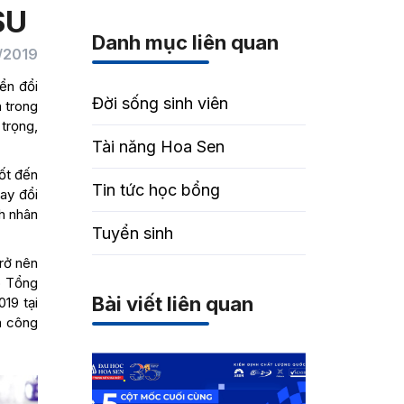
SU
Danh mục liên quan
/2019
yển đổi
Đời sống sinh viên
h trong
 trọng,
Tài năng Hoa Sen
tốt đến
Tin tức học bổng
ay đổi
nh nhân
Tuyển sinh
rở nên
o Tổng
Bài viết liên quan
19 tại
m công