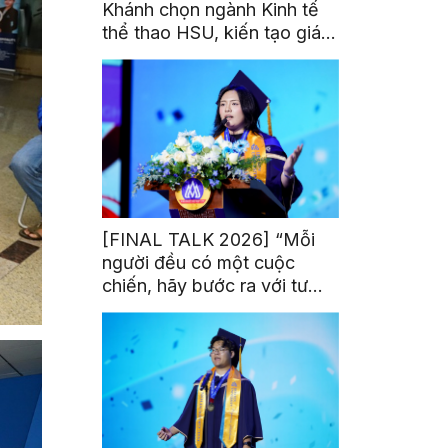
Khánh chọn ngành Kinh tế
thể thao HSU, kiến tạo giá
trị từ đam mê thể thao
[FINAL TALK 2026] “Mỗi
người đều có một cuộc
chiến, hãy bước ra với tư
thế của người chiến thắng”