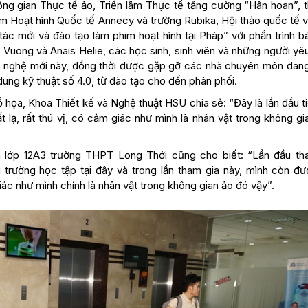
ng gian Thực tế ảo, Triển lãm Thực tế tăng cường “Hân hoan”, 
im Hoạt hình Quốc tế Annecy và trường Rubika, Hội thảo quốc tế v
ác mới và đào tạo làm phim hoạt hình tại Pháp” với phần trình b
l Vuong và Anais Helie, các học sinh, sinh viên và những người y
ng nghệ mới này, đồng thời được gặp gỡ các nhà chuyên môn đan
dung kỹ thuật số 4.0, từ đào tạo cho đến phân phối.
 họa, Khoa Thiết kế và Nghệ thuật HSU chia sẻ: “Đây là lần đầu t
 lạ, rất thú vị, có cảm giác như mình là nhân vật trong không g
h lớp 12A3 trường THPT Long Thới cũng cho biết: “Lần đầu th
trường học tập tại đây và trong lần tham gia này, mình còn đượ
ác như mình chính là nhân vật trong không gian ảo đó vậy”.