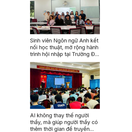
Sinh viên Ngôn ngữ Anh kết
nối học thuật, mở rộng hành
trình hội nhập tại Trường Đại
học Quốc gia Malaysia
AI không thay thế người
thầy, mà giúp người thầy có
thêm thời gian để truyền