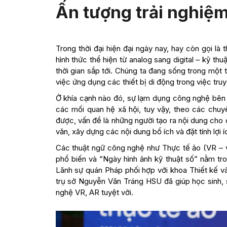
Ấn tượng trải nghiệm
Trong thời đại hiện đại ngày nay, hay còn gọi là
hình thức thể hiện từ analog sang digital – kỹ th
thời gian sắp tới. Chúng ta đang sống trong một t
việc ứng dụng các thiết bị di động trong việc truyề
Ở khía cạnh nào đó, sự lạm dụng công nghệ bên cạ
các mối quan hệ xã hội, tuy vậy, theo các chuyê
được, vấn đề là những người tạo ra nội dung cho 
văn, xây dựng các nội dung bổ ích và đặt tính lợi
Các thuật ngữ công nghệ như Thực tế ảo (VR – vi
phổ biến và “Ngày hình ảnh kỹ thuật số” nằm t
Lãnh sự quán Pháp phối hợp với khoa Thiết kế v
trụ sở Nguyễn Văn Tráng HSU đã giúp học sinh, 
nghệ VR, AR tuyệt vời.