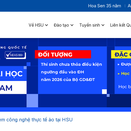
Hoa Sen 35 năm
A
Về HSU
Đào tạo
Tuyển sinh
Liên kết Q
iệm công nghệ thực tế ảo tại HSU