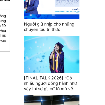
công
 ứng
Người giữ nhịp cho những
n 3D
chuyến tàu tri thức
 Họa
hiết
 vào
[FINAL TALK 2026] “Có
nhiều người đồng hành như
vậy thì sợ gì, cứ tò mò về
thế giới thôi”