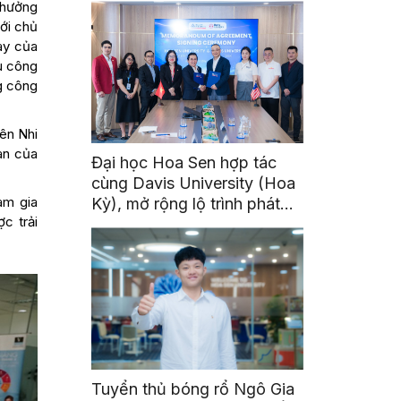
thưởng
ới chủ
ày của
êu công
g công
iên Nhi
ian của
Đại học Hoa Sen hợp tác
cùng Davis University (Hoa
am gia
Kỳ), mở rộng lộ trình phát
c trải
triển toàn cầu cho sinh viên
Tuyển thủ bóng rổ Ngô Gia