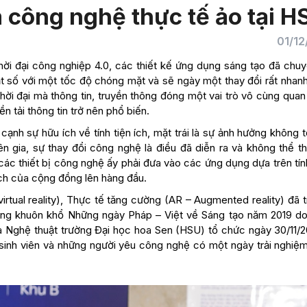
 công nghệ thực tế ảo tại H
01/12
 thời đại công nghiệp 4.0, các thiết kế ứng dụng sáng tạo đã chu
uật số với một tốc độ chóng mặt và sẽ ngày một thay đổi rất nhan
hời đại mà thông tin, truyền thông đóng một vai trò vô cùng quan
n tải thông tin trở nên phổ biến.
nh sự hữu ích về tính tiện ích, mặt trái là sự ảnh hưởng không 
n gia, sự thay đổi công nghệ là điều đã diễn ra và không thể th
các thiết bị công nghệ ấy phải đưa vào các ứng dụng dựa trên tí
 ích của cộng đồng lên hàng đầu.
rtual reality), Thực tế tăng cường (AR – Augmented reality) đã t
rong khuôn khổ Những ngày Pháp – Việt về Sáng tạo năm 2019 d
à Nghệ thuật trường Đại học hoa Sen (HSU) tổ chức ngày 30/11/20
sinh viên và những người yêu công nghệ có một ngày trải nghiệ