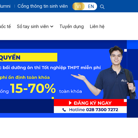
lumni
Cổng thông tin sinh viên
VI
EN
uốc tế
Sổ tay sinh viên
Tuyển dụng
Liên hệ