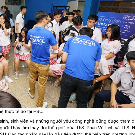
ệ thực tế ảo tại HSU.
sinh, sinh viên và những người yêu công nghệ cũng được tham dự
gười Thầy làm thay đổi thế giới” của ThS. Phan Vũ Linh và ThS. 
HSU. Các tác phẩm này lần đầu tiên được thể hiện trên phương ph