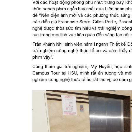
Với các hoạt động phong phú như: trưng bày Khô
thức series phim ngắn hay nhất của Liên hoan ph
đề “Nền điện ảnh mới và các phương thức sáng t
các diễn giả Francoise Serre, Gilles Porte, Pasca
nghệ được thỏa sức tìm hiểu và trải nghiệm cô
tác trong mọi lĩnh vực liên quan đến sáng tạo nội 
Trần Khánh Nhi, sinh viên năm 1 ngành Thiết kế Đồ
trải nghiệm công nghệ thực tế ảo và cảm thấy rất
phim vậy”.
Cùng tham gia trải nghiệm, Mỹ Huyền, học sin
Campus Tour tại HSU, mình rất ấn tượng về môi 
nghiệm công nghệ thực tế ảo rất thú vị, có cảm gi