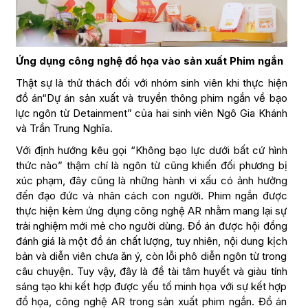
Ứng dụng công nghệ đồ họa vào sản xuất Phim ngắn
Thật sự là thử thách đối với nhóm sinh viên khi thực hiện
đồ án“Dự án sản xuất và truyền thông phim ngắn về bạo
lực ngôn từ Detainment” của hai sinh viên Ngô Gia Khánh
và Trần Trung Nghĩa.
Với định hướng kêu gọi “Không bạo lực dưới bất cứ hình
thức nào” thậm chí là ngôn từ cũng khiến đối phương bị
xúc phạm, đây cũng là những hành vi xấu có ảnh hưởng
đến đạo đức và nhân cách con người. Phim ngắn được
thực hiện kèm ứng dụng công nghệ AR nhằm mang lại sự
trải nghiệm mới mẻ cho người dùng. Đồ án được hội đồng
đánh giá là một đồ án chất lượng, tuy nhiên, nội dung kịch
bản và diễn viên chưa ăn ý, còn lỗi phô diễn ngôn từ trong
câu chuyện. Tuy vậy, đây là đề tài tâm huyết và giàu tính
sáng tạo khi kết hợp được yếu tố minh họa với sự kết hợp
đồ họa, công nghệ AR trong sản xuất phim ngắn. Đồ án