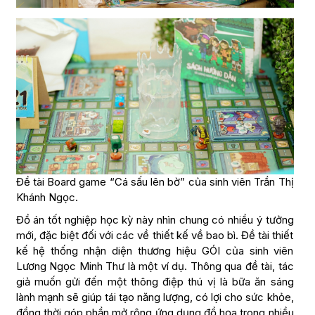
Đề tài Board game “Cá sấu lên bờ” của sinh viên Trần Thị
Khánh Ngọc.
Đồ án tốt nghiệp học kỳ này nhìn chung có nhiều ý tưởng
mới, đặc biệt đối với các về thiết kế về bao bì. Đề tài thiết
kế hệ thống nhận diện thương hiệu GÓI của sinh viên
Lương Ngọc Minh Thư là một ví dụ. Thông qua đề tài, tác
giả muốn gửi đến một thông điệp thú vị là bữa ăn sáng
lành mạnh sẽ giúp tái tạo năng lượng, có lợi cho sức khỏe,
đồng thời góp phần mở rộng ứng dụng đồ họa trong nhiều