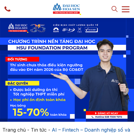
Trang chủ
-
Tin tức
-
AI – Fintech – Doanh nghiệp số và