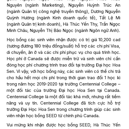
Nguyên (ngành Marketing), Nguyễn Huỳnh Trúc An
(ngành Quản trị công nghệ truyền thông), Dương Nguyễn
Quỳnh Hương (ngành Kinh doanh quốc tế), Tất Lệ Mi
(ngành Quản trị kinh doanh), Hà Thúc Yến Thy, Trần Ngọc
Minh Châu, Nguyễn Thị Bảo Ngọc (ngành Ngôn ngữ Anh).
Học bổng các sinh viên nhận được có trị giá 10,200 cad
(tương đương 180 triệu đồng/suất) hỗ trợ các chi phí Visa,
di chuyển, ăn ở và các chi phí phục vụ cho quá trình học.
Học phí ở Canada sẽ được miễn trừ và sinh viên chỉ cần
đóng học phí chương trình trao đổi tại trường Đại học Hoa
Sen. Vì vậy, với học bổng này, các sinh viên có thể chi trả
cho hầu hết mọi chi phí trong thời gian trao đổi 1 học kì
trong năm học 2019-2020 tại trường Centennial College –
một đối tác của trường Đại học Hoa Sen tại Canada.
Centennial College là một đối tác khá mới, nhưng rất tiềm
năng và uy tín. Centennial College đã tích cực hỗ trợ
trường Đại Học Hoa Sen trong chương trình giúp các sinh
viên nhận học bổng SEED từ chính phủ Canada.
Vui mừng khi nhận được học bổng SEED, Hà Thúc Yến