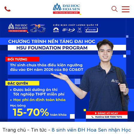
Trang chủ
-
Tin tức
-
8 sinh viên ĐH Hoa Sen nhận Học