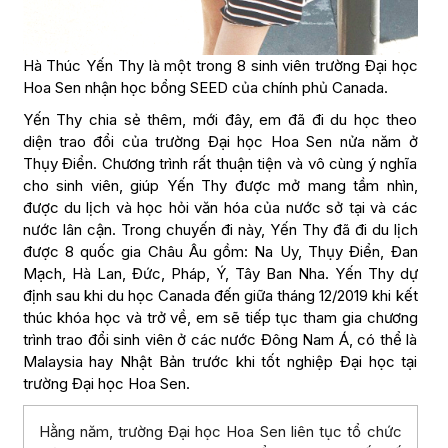
Hà Thúc Yến Thy là một trong 8 sinh viên trường Đại học
Hoa Sen nhận học bổng SEED của chính phủ Canada.
Yến Thy chia sẻ thêm, mới đây, em đã đi du học theo
diện trao đổi của trường Đại học Hoa Sen nửa năm ở
Thụy Điển. Chương trình rất thuận tiện và vô cùng ý nghĩa
cho sinh viên, giúp Yến Thy được mở mang tầm nhìn,
được du lịch và học hỏi văn hóa của nước sở tại và các
nước lân cận. Trong chuyến đi này, Yến Thy đã đi du lịch
được 8 quốc gia Châu Âu gồm: Na Uy, Thụy Điển, Đan
Mạch, Hà Lan, Đức, Pháp, Ý, Tây Ban Nha. Yến Thy dự
định sau khi du học Canada đến giữa tháng 12/2019 khi kết
thúc khóa học và trở về, em sẽ tiếp tục tham gia chương
trình trao đổi sinh viên ở các nước Đông Nam Á, có thể là
Malaysia hay Nhật Bản trước khi tốt nghiệp Đại học tại
trường Đại học Hoa Sen.
Hằng năm, trường Đại học Hoa Sen liên tục tổ chức