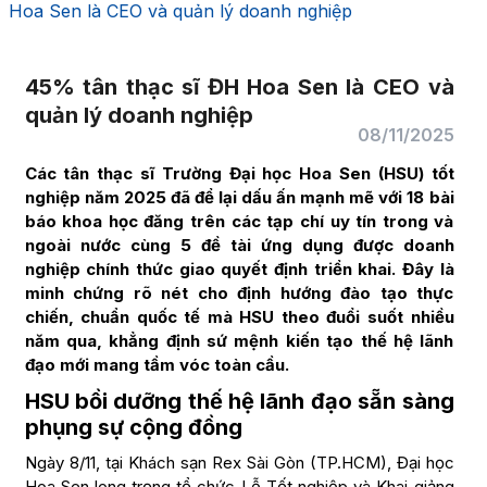
Hoa Sen là CEO và quản lý doanh nghiệp
45% tân thạc sĩ ĐH Hoa Sen là CEO và
quản lý doanh nghiệp
08/11/2025
Các tân thạc sĩ Trường Đại học Hoa Sen (HSU) tốt
nghiệp năm 2025 đã để lại dấu ấn mạnh mẽ với 18 bài
báo khoa học đăng trên các tạp chí uy tín trong và
ngoài nước cùng 5 đề tài ứng dụng được doanh
nghiệp chính thức giao quyết định triển khai. Đây là
minh chứng rõ nét cho định hướng đào tạo thực
chiến, chuẩn quốc tế mà HSU theo đuổi suốt nhiều
năm qua, khẳng định sứ mệnh kiến tạo thế hệ lãnh
đạo mới mang tầm vóc toàn cầu.
HSU bồi dưỡng thế hệ lãnh đạo sẵn sàng
phụng sự cộng đồng
Ngày 8/11, tại Khách sạn Rex Sài Gòn (TP.HCM), Đại học
Hoa Sen long trọng tổ chức Lễ Tốt nghiệp và Khai giảng