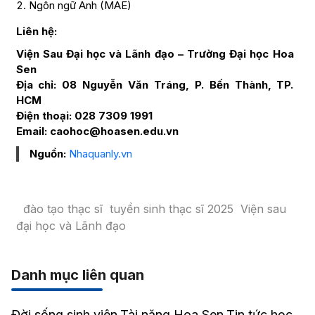
Ngôn ngữ Anh (MAE)
Liên hệ:
Viện Sau Đại học và Lãnh đạo – Trường Đại học Hoa
Sen
Địa chỉ: 08 Nguyễn Văn Tráng, P. Bến Thành, TP.
HCM
Điện thoại: 028 7309 1991
Email: caohoc@hoasen.edu.vn
Nguồn:
Nhaquanly.vn
đào tạo thạc sĩ
tuyển sinh thạc sĩ 2025
Viện sau
đại học và Lãnh đạo
Danh mục liên quan
Đời sống sinh viên
Tài năng Hoa Sen
Tin tức học