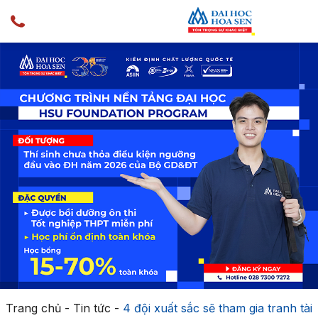
Trang chủ
-
Tin tức
-
4 đội xuất sắc sẽ tham gia tranh tài