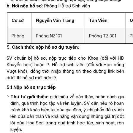
b. Nơi nộp hồ sơ:
Phòng Hỗ trợ Sinh viên
Cơ sở
Nguyễn Văn Tráng
Tản Viên
Q
Phòng
Phòng NZ.101
Phòng TZ.301
P
Cách thức nộp hồ sơ dự tuyển:
SV chuẩn bị hồ sơ, nộp trực tiếp cho Khoa (đối với HB
Khuyến học) hoặc P. Hỗ trợ sinh viên (đối với Học bổng
Vượt khó), đồng thời nhập thông tin theo đường link bên
dưới thì hồ sơ mới hợp lệ.
5.1 Nộp hồ sơ trực tiếp
Thư tự giới thiệu:
giới thiệu về bản thân, hoàn cảnh gia
đình, quá trình học tập và rèn luyện. SV cần nêu rõ hoàn
cảnh khó khăn hiện tại của gia đình, ý chí phấn đấu vươn
lên của bản thân và khả năng vận dụng những giá trị cốt
lõi của Hoa Sen trong quá trình học tập, sinh hoạt, rèn
luyện.