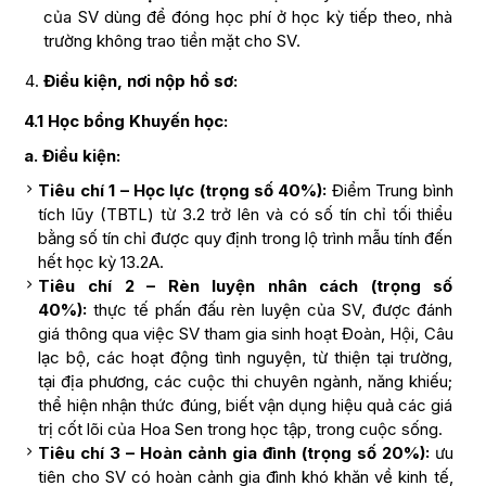
của SV dùng để đóng học phí ở học kỳ tiếp theo, nhà
trường không trao tiền mặt cho SV.
Điều kiện, nơi nộp hồ sơ:
4.1 Học bổng Khuyến học:
a. Điều kiện:
Tiêu chí 1 – Học lực (trọng số 40%):
Điểm Trung bình
tích lũy (TBTL) từ 3.2 trở lên và có số tín chỉ tối thiểu
bằng số tín chỉ được quy định trong lộ trình mẫu tính đến
hết học kỳ 13.2A.
Tiêu chí 2 – Rèn luyện nhân cách (trọng số
40%):
thực tế phấn đấu rèn luyện của SV, được đánh
giá thông qua việc SV tham gia sinh hoạt Đoàn, Hội, Câu
lạc bộ, các hoạt động tình nguyện, từ thiện tại trường,
tại địa phương, các cuộc thi chuyên ngành, năng khiếu;
thể hiện nhận thức đúng, biết vận dụng hiệu quả các giá
trị cốt lõi của Hoa Sen trong học tập, trong cuộc sống.
Tiêu chí 3 – Hoàn cảnh gia đình (trọng số 20%):
ưu
tiên cho SV có hoàn cảnh gia đình khó khăn về kinh tế,