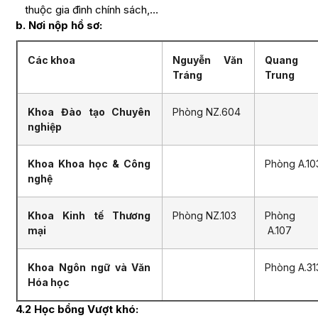
thuộc gia đình chính sách,…
b. Nơi nộp hồ sơ:
Các khoa
Nguyễn Văn
Quang
Tráng
Trung
Khoa Đào tạo Chuyên
Phòng NZ.604
nghiệp
Khoa Khoa học & Công
Phòng A.10
nghệ
Khoa Kinh tế Thương
Phòng NZ.103
Phòng
mại
A.107
Khoa Ngôn ngữ và Văn
Phòng A.31
Hóa học
4.2 Học bổng Vượt khó: