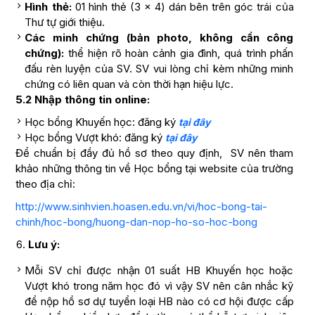
Hình thẻ:
01 hình thẻ (3 x 4) dán bên trên góc trái của
Thư tự giới thiệu.
Các minh chứng (bản photo, không cần công
chứng):
thể hiện rõ hoàn cảnh gia đình, quá trình phấn
đấu rèn luyện của SV. SV vui lòng chỉ kèm những minh
chứng có liên quan và còn thời hạn hiệu lực.
5.2 Nhập thông tin online:
Học bổng Khuyến học: đăng ký
tại đây
Học bổng Vượt khó: đăng ký
tại đây
Để chuẩn bị đầy đủ hồ sơ theo quy định, SV nên tham
khảo những thông tin về Học bổng tại website của trường
theo địa chỉ:
http://www.sinhvien.hoasen.edu.vn/vi/hoc-bong-tai-
chinh/hoc-bong/huong-dan-nop-ho-so-hoc-bong
Lưu ý:
Mỗi SV chỉ được nhận 01 suất HB Khuyến học hoặc
Vượt khó trong năm học đó vì vậy SV nên cân nhắc kỹ
để nộp hồ sơ dự tuyển loại HB nào có cơ hội được cấp