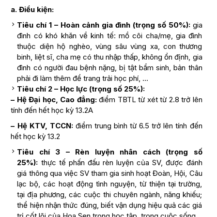
a. Điều kiện:
Tiêu chí 1 – Hoàn cảnh gia đình (trọng số 50%):
gia
đình có khó khăn về kinh tế: mồ côi cha/mẹ, gia đình
thuộc diện hộ nghèo, vùng sâu vùng xa, con thương
binh, liệt sĩ, cha mẹ có thu nhập thấp, không ổn định, gia
đình có người đau bệnh nặng, bị tật bẩm sinh, bản thân
phải đi làm thêm để trang trải học phí, …
Tiêu chí 2 – Học lực (trọng số 25%):
– Hệ Đại học, Cao đẳng:
điểm TBTL từ xét từ 2.8 trở lên
tính đến hết học kỳ 13.2A
– Hệ KTV, TCCN:
điểm trung bình từ 6.5 trở lên tính đến
hết học kỳ 13.2
Tiêu chí 3 – Rèn luyện nhân cách (trọng số
25%):
thực tế phấn đấu rèn luyện của SV, được đánh
giá thông qua việc SV tham gia sinh hoạt Đoàn, Hội, Câu
lạc bộ, các hoạt động tình nguyện, từ thiện tại trường,
tại địa phương, các cuộc thi chuyên ngành, năng khiếu;
thể hiện nhận thức đúng, biết vận dụng hiệu quả các giá
trị cốt lõi của Hoa Sen trong học tập, trong cuộc sống.