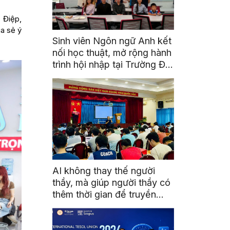
 Điệp,
ia sẻ ý
Sinh viên Ngôn ngữ Anh kết
nối học thuật, mở rộng hành
trình hội nhập tại Trường Đại
học Quốc gia Malaysia
AI không thay thế người
thầy, mà giúp người thầy có
thêm thời gian để truyền
cảm hứng