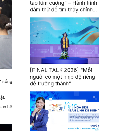
tạo kim cương” – Hành trình
dám thử để tìm thấy chính
mình
[FINAL TALK 2026] “Mỗi
người có một nhịp độ riêng
ể” sống
để trưởng thành”
ật.
quan hệ