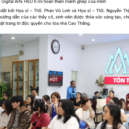
 Digital Arts HSU tỉ mỉ hoàn thiện mảnh ghép của mình
ắt bởi Họa sĩ – ThS. Phan Vũ Linh và Họa sĩ – ThS. Nguyễn Thị
hướng dẫn của các thầy cô, sinh viên được thỏa sức sáng tạo, ch
ật trang trí độc quyền cho tòa nhà Cao Thắng.