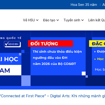
Hoa Sen 35 năm
A
Về HSU
Đào tạo
Tuyển sinh
Liên kết Q
onnected at First Piece” – Digital Arts: Khi những mảnh 