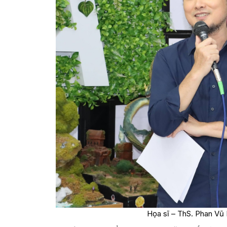
Họa sĩ – ThS. Phan Vũ 