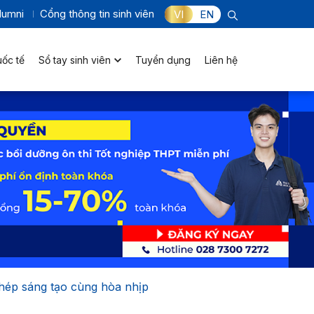
lumni
Cổng thông tin sinh viên
VI
EN
uốc tế
Sổ tay sinh viên
Tuyển dụng
Liên hệ
ghép sáng tạo cùng hòa nhịp