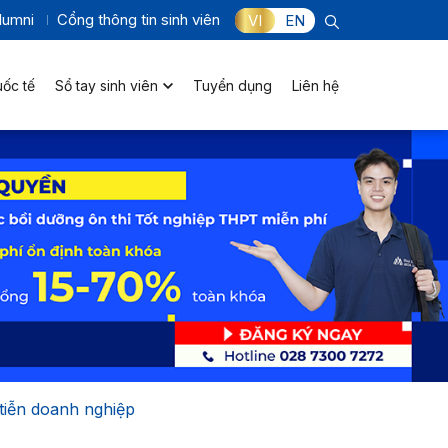
lumni
Cổng thông tin sinh viên
VI
EN
uốc tế
Sổ tay sinh viên
Tuyển dụng
Liên hệ
 tiễn doanh nghiệp