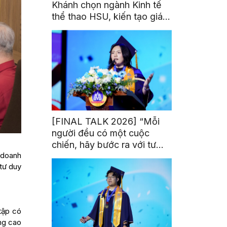
Khánh chọn ngành Kinh tế
thể thao HSU, kiến tạo giá
trị từ đam mê thể thao
[FINAL TALK 2026] “Mỗi
người đều có một cuộc
chiến, hãy bước ra với tư
 doanh
thế của người chiến thắng”
 tư duy
tập có
âng cao