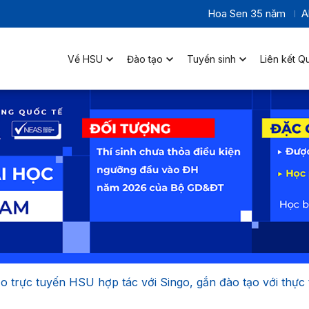
Hoa Sen 35 năm
A
Về HSU
Đào tạo
Tuyển sinh
Liên kết Q
o trực tuyến HSU hợp tác với Singo, gắn đào tạo với thực