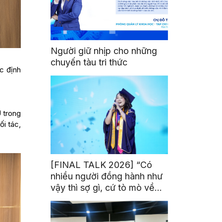
Người giữ nhịp cho những
chuyến tàu tri thức
c định
 trong
i tác,
[FINAL TALK 2026] “Có
nhiều người đồng hành như
vậy thì sợ gì, cứ tò mò về
thế giới thôi”