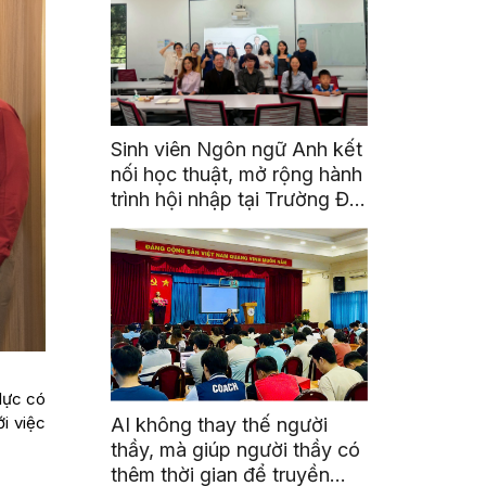
Sinh viên Ngôn ngữ Anh kết
nối học thuật, mở rộng hành
trình hội nhập tại Trường Đại
học Quốc gia Malaysia
lực có
i việc
AI không thay thế người
thầy, mà giúp người thầy có
thêm thời gian để truyền