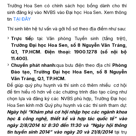
Trường Hoa Sen có chính sách học bổng dành cho thí
sinh đăng ký vào NVBS vào Đại học Hoa Sen. Xem thông
tin
TẠI ĐÂY
Thí sinh liên hệ tư vấn và gởi hồ sơ theo địa điểm như sau:
Trực tiế
p tại: Văn phòng Tuyển sinh (tầng trệt),
Trường Đại học Hoa Sen, số 8 Nguyễn Văn Tráng,
Q.1, TP.HCM. Điện thoại: 1900.1278 (số nội bộ
11.400).
Chuyển phát nhanh:
qua bưu điện theo địa chỉ
Phòng
Đào tạo, Trường Đại học Hoa Sen, số 8 Nguyễn
Văn Tráng, Q.1, TP.HCM.
Để giúp quý phụ huynh và thí sinh có thêm nhiều cơ hội
để tìm hiểu rõ hơn về các chương trình đào tạo cũng như
chọn lựa và đăng ký các NVBS phù hợp, Trường Đại học
Hoa Sen kính mời Quý phụ huynh và các thí sinh tham dự:
Ngày hội “Khám phá cơ hội nhập học các ngành khoa
học & công nghệ, thiết kế và hợp tác quốc tế” vào
ngày 2/8/2014 từ 8:30 đến 11:30 và “Ngày hội thông
tin tuyển sinh 2014” vào ngày 20 và 21/8/2014
tại trụ