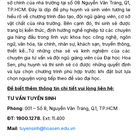
sở chính của nhà trường tại số 08 Nguyễn Văn Tráng, Q1,
TP.HCM. Đây là dịp để phụ huynh và sinh viên tương lai
hiểu rõ về chương trình đào tạo, đội ngũ giảng viên, cơ sở
vật chất của nhà trường. Bên cạnh đó, thí sinh sẽ được
trang bị kiến thức, định hướng nghề nghiệp từ các chuyên
gia hàng đầu trong lĩnh vực khoa học công nghệ, ngôn
ngữ, văn hóa, tài chính, nhân sự, khách sạn, truyền thông,
thiết kế…Từ những chia sẻ và kinh nghiệm của các
chuyên gia tư vấn và đội ngũ giảng viên của Đại học Hoa
Sen, phụ huynh và thí sinh sẽ có được những quyết định
và lựa chọn chương trình phù hợp trước khi đặt bút lựa
chọn nguyện vọng tiếp theo để vào đại học.
Để biết thêm thông tin chi tiết vui lòng liên hệ:
TƯ VẤN TUYỂN SINH
Phòng:
001 – Số 8, Nguyễn Văn Tráng, Q.1, TP.HCM
ĐT: 1900.1278.
Ext: 11.400
Mail:
tuyensinh@hoasen.edu.vn