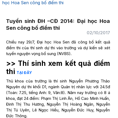
học Hoa Sen công bố điểm thi
Tuyển sinh ĐH –CĐ 2014: Đại học Hoa
Sen công bố điểm thi
02/10/2017
Chiều nay 29/7, Đại học Hoa Sen đã công bố kết quả
điểm thi của thí sinh dự thi vào trường và dự kiến sẽ xét
tuyển nguyện vọng bổ sung (NVBS).
>> Thí sinh xem kết quả điểm
thi
TẠI ĐÂY
Thủ khoa của trường là thí sinh Nguyễn Phương Thảo
Nguyên dự thi khối D1, ngành Quản trị nhân lực với 24.5đ
(Toán: 7.25, tiếng Anh: 9, Văn:8). Năm nay trường có 8 á
khoa, đạt 24 điểm: Phạm Thị Linh Ân, Hồ Cao Minh Huấn,
Đinh Thị Thu Hương, Nguyễn Thị Hoàng Ngân, Nguyễn
Thị Tú Uyên, Lê Ngọc Hiếu, Nguyễn Đức Huy, Nguyễn
Đức Thông.