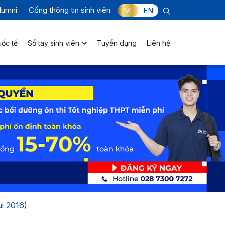
lumni
Cổng thông tin sinh viên
VI
EN
uốc tế
Sổ tay sinh viên
Tuyển dụng
Liên hệ
i 2016)