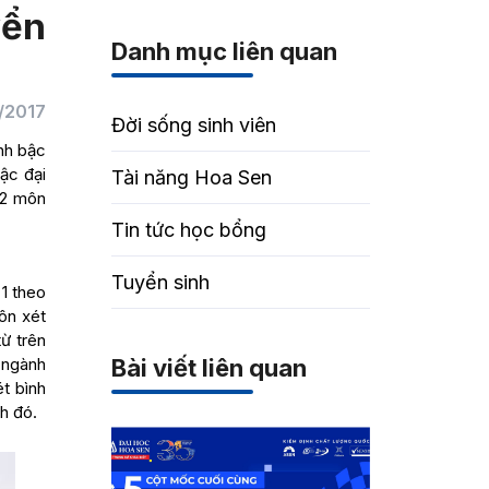
yển
Danh mục liên quan
/2017
Đời sống sinh viên
nh bậc
ậc đại
Tài năng Hoa Sen
 2 môn
Tin tức học bổng
Tuyển sinh
1 theo
ôn xét
ừ trên
t ngành
Bài viết liên quan
ét bình
h đó.