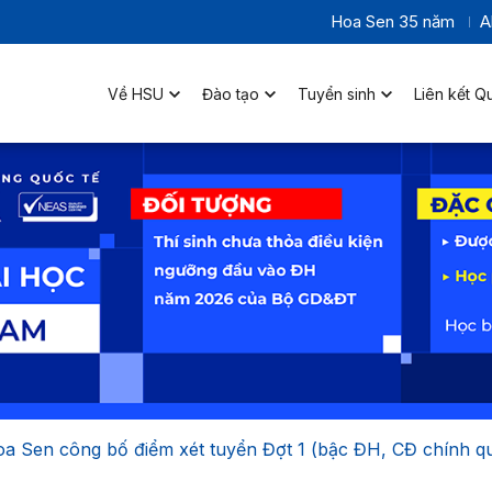
Hoa Sen 35 năm
A
Về HSU
Đào tạo
Tuyển sinh
Liên kết Q
a Sen công bố điểm xét tuyển Đợt 1 (bậc ĐH, CĐ chính qu