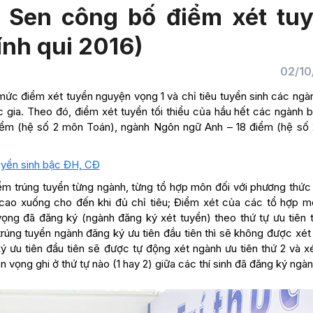
 Sen công bố điểm xét tu
ính qui 2016)
02/10
mức điểm xét tuyển nguyện vọng 1 và chỉ tiêu tuyển sinh các ngà
 gia. Theo đó, điểm xét tuyển tối thiểu của hầu hết các ngành b
điểm (hệ số 2 môn Toán), ngành Ngôn ngữ Anh – 18 điểm (hệ số
tuyển sinh bậc ĐH, CĐ
ểm trúng tuyển từng ngành, từng tổ hợp môn đối với phương thức 
 cao xuống cho đến khi đủ chỉ tiêu; Điểm xét của các tổ hợp m
vọng đã đăng ký (ngành đăng ký xét tuyển) theo thứ tự ưu tiên t
trúng tuyển ngành đăng ký ưu tiên đầu tiên thì sẽ không được xé
ý ưu tiên đầu tiên sẽ được tự động xét ngành ưu tiên thứ 2 và x
n vọng ghi ở thứ tự nào (1 hay 2) giữa các thí sinh đã đăng ký ngàn