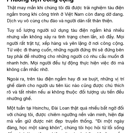
Thật may mắn khi chúng tôi đã được trải nghiệm tàu điện
ngầm trong khi công trình ở Việt Nam còn đang dở dang.
Dịch vụ vô cùng chu đáo và người dân rất thân thiện.
Tuy số lượng người sử dụng tàu điện ngầm khá nhiều
nhưng vẫn không xảy ra tình trạng chen lấn, xô đẩy. Mọi
người rất trật tự, xếp hàng và yên lặng ở nơi công cộng.
Từ việc đi thang cuốn, những người đứng thì sẽ đứng bên
tay phải để nhường cho những người có nhu cầu muốn đi
nhanh hơn. Mọi người đều tự động thực hiện việc đó mà
không cần nhắc nhở.
Ngoài ra, trên tàu điện ngầm hay đi xe buýt, những vị trí
ghế dành cho người ưu tiên lúc nào cũng được chú thích
rõ và tất nhiên nếu ai không thuộc đối tượng ưu tiền đều
nhường ghế.
Một tuần tại Hsinchu, Đài Loan thật quá nhiều bất ngờ đối
với chúng tôi, được chiêm ngưỡng nền văn minh, hiện đại
mà vẫn giữ được nét đẹp truyền thống. “Đi một ngày
đàng, học một sàng khôn”, chúng tôi học hỏi từ lối sống