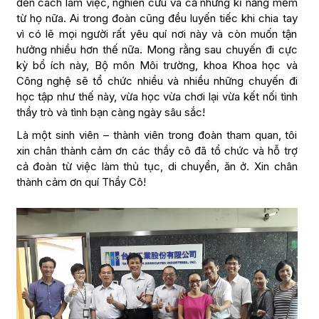
đến cách làm việc, nghiên cứu và cả những kĩ năng mềm
từ họ nữa. Ai trong đoàn cũng đều luyến tiếc khi chia tay
vì có lẽ mọi người rất yêu quí nơi này và còn muốn tận
hưởng nhiều hơn thế nữa. Mong rằng sau chuyến đi cực
kỳ bổ ích này, Bộ môn Môi trường, khoa Khoa học và
Công nghệ sẽ tổ chức nhiều và nhiều những chuyến đi
học tập như thế này, vừa học vừa chơi lại vừa kết nối tình
thầy trò và tình bạn càng ngày sâu sắc!
Là một sinh viên – thành viên trong đoàn tham quan, tôi
xin chân thành cảm ơn các thầy cô đã tổ chức và hỗ trợ
cả đoàn từ việc làm thủ tục, di chuyển, ăn ở. Xin chân
thành cảm ơn quí Thầy Cô!