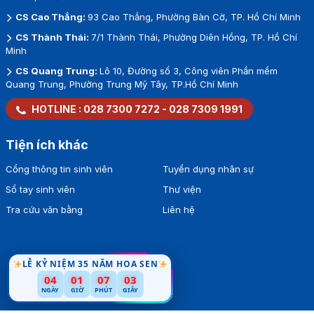
CS Cao Thắng:
93 Cao Thắng, Phường Bàn Cờ, TP. Hồ Chí Minh
CS Thành Thái:
7/1 Thành Thái, Phường Diên Hồng, TP. Hồ Chí
Minh
CS Quang Trung:
Lô 10, Đường số 3, Công viên Phần mềm
Quang Trung, Phường Trung Mỹ Tây, TP.Hồ Chí Minh
HOTLINE :
028 7300 7272
-
028 7309 1991
Tiện ích khác
Cổng thông tin sinh viên
Tuyển dụng nhân sự
Sổ tay sinh viên
Thư viện
Tra cứu văn bằng
Liên hệ
LỄ KỶ NIỆM 35 NĂM HOA SEN
04
01
07
02
NGÀY
GIỜ
PHÚT
GIÂY