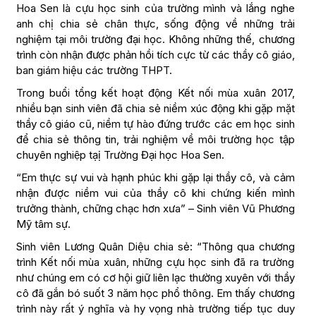
Hoa Sen là cựu học sinh của trường mình và lắng nghe
anh chị chia sẻ chân thực, sống động về những trải
nghiệm tại môi trường đại học. Không những thế, chương
trình còn nhận được phản hồi tích cực từ các thầy cô giáo,
ban giám hiệu các trường THPT.
Trong buổi tổng kết hoạt động Kết nối mùa xuân 2017,
nhiều bạn sinh viên đã chia sẻ niềm xúc động khi gặp mặt
thầy cô giáo cũ, niềm tự hào đứng trước các em học sinh
để chia sẻ thông tin, trải nghiệm về môi trường học tập
chuyên nghiệp tạị Trường Đại học Hoa Sen.
“Em thực sự vui và hạnh phúc khi gặp lại thầy cô, và cảm
nhận được niềm vui của thầy cô khi chứng kiến mình
trưởng thành, chững chạc hơn xưa” – Sinh viên Vũ Phương
Mỹ tâm sự.
Sinh viên Lương Quân Diệu chia sẻ: “Thông qua chương
trình Kết nối mùa xuân, những cựu học sinh đã ra trường
như chúng em có cơ hội giữ liên lạc thường xuyên với thầy
cô đã gắn bó suốt 3 năm học phổ thông. Em thấy chương
trình này rất ý nghĩa và hy vọng nhà trường tiếp tục duy