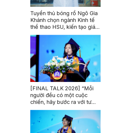
Tuyển thủ bóng rổ Ngô Gia
Khánh chọn ngành Kinh tế
thể thao HSU, kiến tạo giá
trị từ đam mê thể thao
[FINAL TALK 2026] “Mỗi
người đều có một cuộc
chiến, hãy bước ra với tư
thế của người chiến thắng”