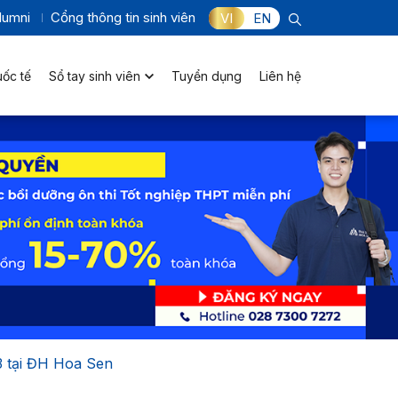
lumni
Cổng thông tin sinh viên
VI
EN
uốc tế
Sổ tay sinh viên
Tuyển dụng
Liên hệ
3 tại ĐH Hoa Sen