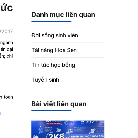
hức
Danh mục liên quan
/2017
Đời sống sinh viên
 ngành
in đại
Tài năng Hoa Sen
ển; chỉ
Tin tức học bổng
Tuyển sinh
n toàn
Bài viết liên quan
l
.