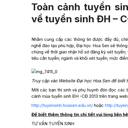
Toàn cảnh tuyển sin
về tuyển sinh ĐH – C
Nhằm cung cấp các thông tin được đầy đủ, chính
nghề đào tạo phù hợp, Đại học Hoa Sen sẽ thông 
chúng về thời gian nhận hồ sơ đăng ký xét tuyển; 
tiêu cần tuyển; ngành và khối xét tuyển; mức đi
Truy cập vào Website Đại học Hoa Sen để biết 
Mời các bạn thí sinh và phụ huynh đón đọc các b
cảnh mùa tuyển sinh ĐH -CĐ 2013 trên trang web
http://tuyensinh.hoasen.edu.vn/
hoặc
http://tuye
Để biết thêm thông tin chi tiết vui lòng liên hệ
TƯ VẤN TUYỂN SINH