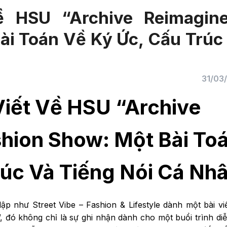
Về HSU “Archive Reimagin
ài Toán Về Ký Ức, Cấu Trúc
31/03
Viết Về HSU “Archive
hion Show: Một Bài To
rúc Và Tiếng Nói Cá Nh
lập như Street Vibe – Fashion & Lifestyle dành một bài vi
”, đó không chỉ là sự ghi nhận dành cho một buổi trình di