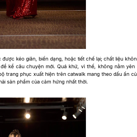
được kéo giãn, biến dạng, hoặc tiết chế lại; chất liệu khô
ụ để kể câu chuyện mới. Quá khứ, vì thế, không nằm yê
bộ trang phục xuất hiện trên catwalk mang theo dấu ấn c
hải sản phẩm của cảm hứng nhất thời.