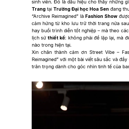
sinh viên. Đó là dấu hiệu cho thấy những g
Trang
tại
Trường Đại học Hoa Sen
đang thu 
“Archive Reimagined” là
Fashion Show
được
cảm hứng từ kho lưu trữ thời trang nửa sa
hay buổi trình diễn tốt nghiệp – mà theo các
lịch sử
thiết kế
: không phải để lặp lại, mà 
nào trong hiện tại.
Xin chân thành cảm ơn Street Vibe – Fash
Reimagined” với một bài viết sâu sắc và đầy
trân trọng dành cho góc nhìn tinh tế của ban