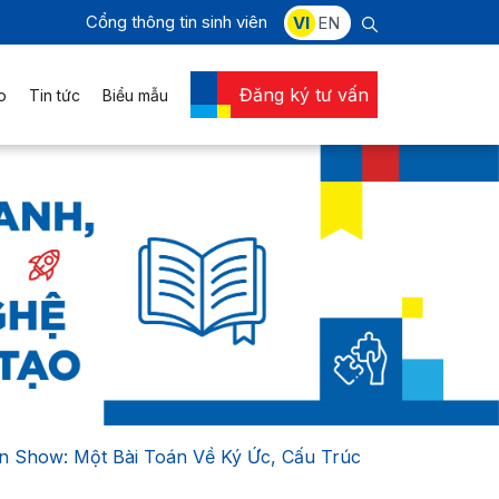
Cổng thông tin sinh viên
VI
EN
Đăng ký tư vấn
o
Tin tức
Biểu mẫu
on Show: Một Bài Toán Về Ký Ức, Cấu Trúc