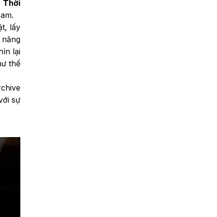
 Thời
Nam.
t, lấy
ỹ năng
ìn lại
hư thế
chive
với sự