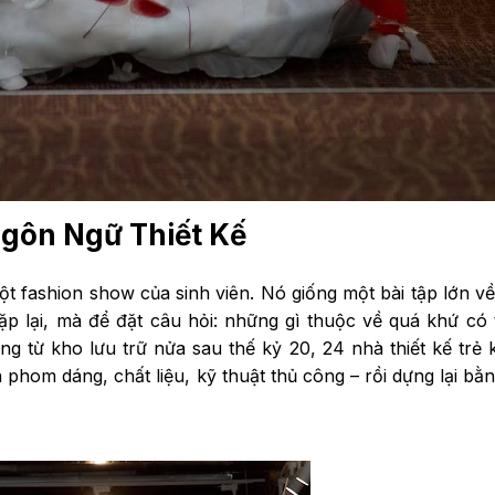
Ngôn Ngữ Thiết Kế
t fashion show của sinh viên. Nó giống một bài tập lớn v
 lặp lại, mà để đặt câu hỏi: những gì thuộc về quá khứ có 
ứng từ kho lưu trữ nửa sau thế kỷ 20, 24 nhà thiết kế trẻ
phom dáng, chất liệu, kỹ thuật thủ công – rồi dựng lại bằ