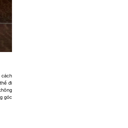
ề cách
thể đi
 không
ng góc