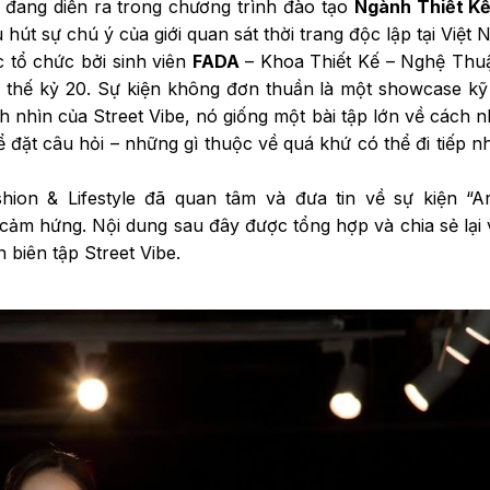
ì đang diễn ra trong chương trình đào tạo
Ngành Thiết Kế
hút sự chú ý của giới quan sát thời trang độc lập tại Việt 
 tổ chức bởi sinh viên
FADA
– Khoa Thiết Kế – Nghệ Thuậ
u thế kỷ 20. Sự kiện không đơn thuần là một showcase k
h nhìn của Street Vibe, nó giống một bài tập lớn về cách nh
để đặt câu hỏi – những gì thuộc về quá khứ có thể đi tiếp n
ion & Lifestyle đã quan tâm và đưa tin về sự kiện “Ar
 cảm hứng. Nội dung sau đây được tổng hợp và chia sẻ lại 
 biên tập Street Vibe.