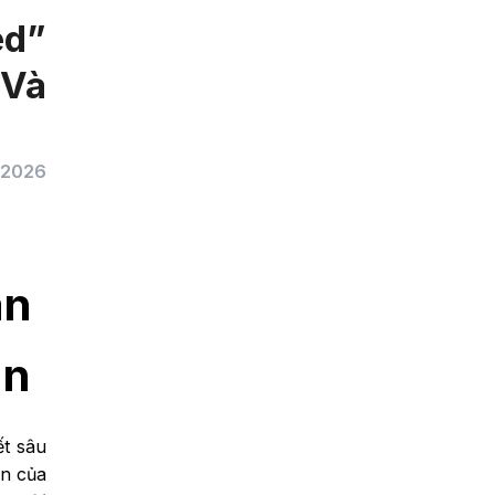
ed”
 Và
/2026
án
ân
ết sâu
ễn của