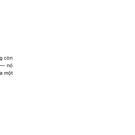
ng còn
n — nó
ủa một