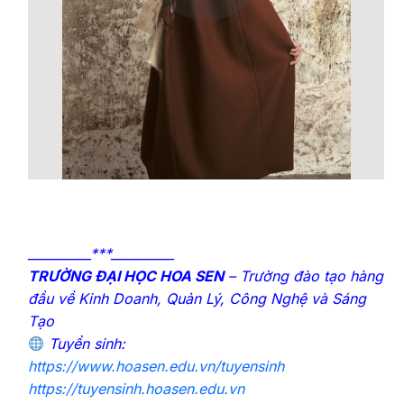
__________***__________
TRƯỜNG ĐẠI HỌC HOA SEN
– Trường đào tạo hàng
đầu về Kinh Doanh, Quản Lý, Công Nghệ và Sáng
Tạo
Tuyển sinh:
https://www.hoasen.edu.vn/tuyensinh
https://tuyensinh.hoasen.edu.vn