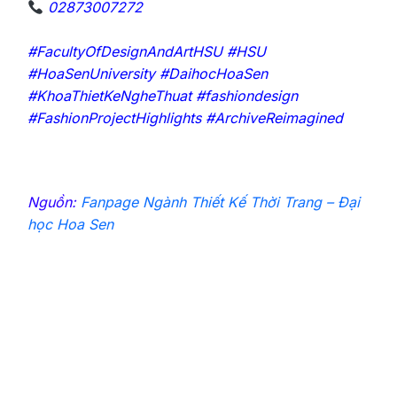
02873007272
#FacultyOfDesignAndArtHSU #HSU
#HoaSenUniversity #DaihocHoaSen
#KhoaThietKeNgheThuat #fashiondesign
#FashionProjectHighlights #ArchiveReimagined
Nguồn:
Fanpage Ngành Thiết Kế Thời Trang – Đại
học Hoa Sen