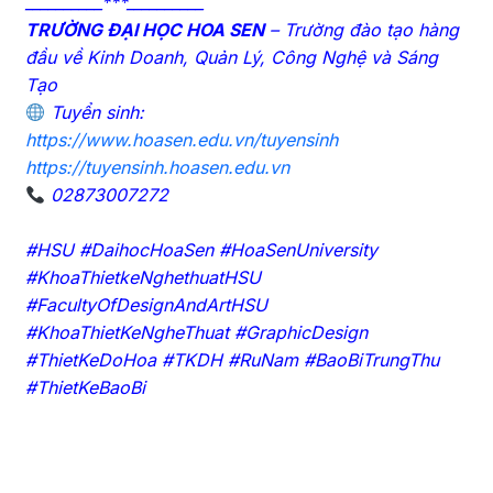
__________***__________
TRƯỜNG ĐẠI HỌC HOA SEN
– Trường đào tạo hàng
đầu về Kinh Doanh, Quản Lý, Công Nghệ và Sáng
Tạo
Tuyển sinh:
https://www.hoasen.edu.vn/tuyensinh
https://tuyensinh.hoasen.edu.vn
02873007272
#HSU #DaihocHoaSen #HoaSenUniversity
#KhoaThietkeNghethuatHSU
#FacultyOfDesignAndArtHSU
#KhoaThietKeNgheThuat #GraphicDesign
#ThietKeDoHoa #TKDH #RuNam #BaoBiTrungThu
#ThietKeBaoBi