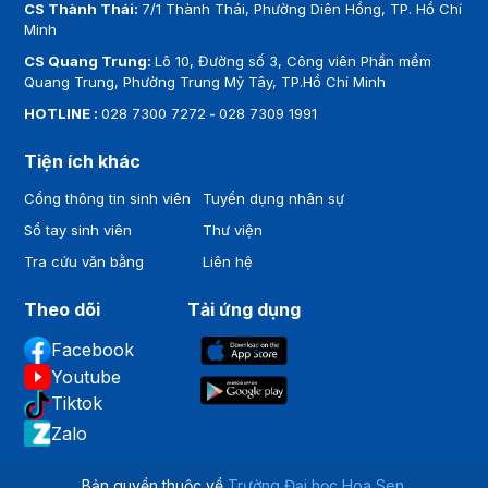
Thành, TP.Hồ Chí Minh
CS Cao Thắng:
93 Cao Thắng, Phường Bàn Cờ, TP. Hồ Chí
Minh
CS Thành Thái:
7/1 Thành Thái, Phường Diên Hồng, TP. Hồ Chí
Minh
CS Quang Trung:
Lô 10, Đường số 3, Công viên Phần mềm
Quang Trung, Phường Trung Mỹ Tây, TP.Hồ Chí Minh
HOTLINE :
028 7300 7272
-
028 7309 1991
Tiện ích khác
Cổng thông tin sinh viên
Tuyển dụng nhân sự
Sổ tay sinh viên
Thư viện
Tra cứu văn bằng
Liên hệ
Theo dõi
Tải ứng dụng
Facebook
Youtube
Tiktok