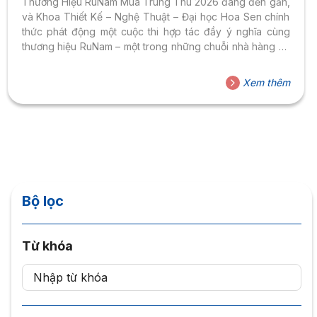
Thương Hiệu RuNam Mùa Trung Thu 2026 đang đến gần,
và Khoa Thiết Kế – Nghệ Thuật – Đại học Hoa Sen chính
thức phát động một cuộc thi hợp tác đầy ý nghĩa cùng
thương hiệu RuNam – một trong những chuỗi nhà hàng và
cà phê cao cấp mang đậm bản sắc văn hóa Việt Nam.
Đây là cơ hội vàng để các sinh viên của FADA thể hiện tài
Xem thêm
năng thiết kế trong một dự án thực tế, kết nối trực tiếp với
doanh nghiệp...
Bộ lọc
Từ khóa