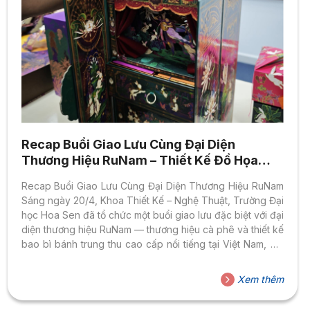
Recap Buổi Giao Lưu Cùng Đại Diện
Thương Hiệu RuNam – Thiết Kế Đồ Họa
HSU
Recap Buổi Giao Lưu Cùng Đại Diện Thương Hiệu RuNam
Sáng ngày 20/4, Khoa Thiết Kế – Nghệ Thuật, Trường Đại
học Hoa Sen đã tổ chức một buổi giao lưu đặc biệt với đại
diện thương hiệu RuNam — thương hiệu cà phê và thiết kế
bao bì bánh trung thu cao cấp nổi tiếng tại Việt Nam, nổi
bật với phong cách lấy cảm hứng từ văn hóa và mỹ thuật
truyền thống dân tộc. Buổi gặp gỡ diễn ra tại phòng 903,
Xem thêm
cơ sở Cao Thắng, nằm trong khuôn khổ cuộc thi Thiết kế
bao bì Trung...