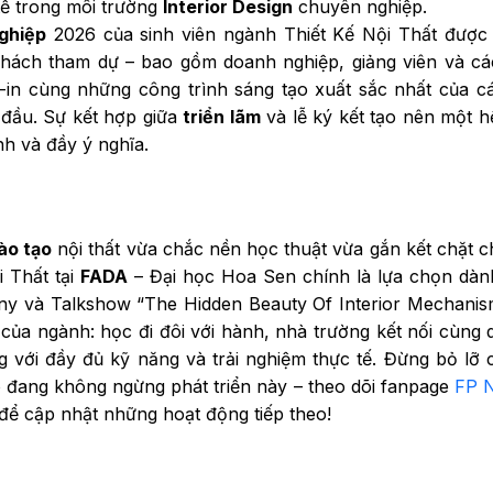
tế trong môi trường
Interior Design
chuyên nghiệp.
ghiệp
2026 của sinh viên ngành Thiết Kế Nội Thất được
 khách tham dự – bao gồm doanh nghiệp, giảng viên và c
-in cùng những công trình sáng tạo xuất sắc nhất của c
 đầu. Sự kết hợp giữa
triển lãm
và lễ ký kết tạo nên một h
nh và đầy ý nghĩa.
ào tạo
nội thất vừa chắc nền học thuật vừa gắn kết chặt c
i Thất tại
FADA
– Đại học Hoa Sen chính là lựa chọn dàn
y và Talkshow “The Hidden Beauty Of Interior Mechanis
o của ngành: học đi đôi với hành, nhà trường kết nối cùng
g với đầy đủ kỹ năng và trải nghiệm thực tế. Đừng bỏ lỡ 
 đang không ngừng phát triển này – theo dõi fanpage
FP 
để cập nhật những hoạt động tiếp theo!