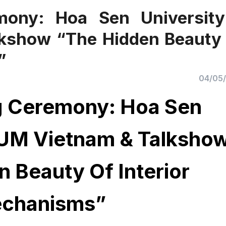
ony: Hoa Sen Universit
kshow “The Hidden Beauty
”
04/05
 Ceremony: Hoa Sen
LUM Vietnam & Talksho
 Beauty Of Interior
chanisms”