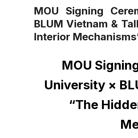
MOU Signing Cerem
BLUM Vietnam & Tal
Interior Mechanisms
MOU Signing
University × B
“The Hidden
Me