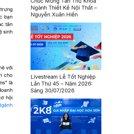
Chúc Mừng Tân Thủ Khoa
Ngành Thiết Kế Nội Thất –
 trưng
Nguyễn Xuân Hiển
ác bạn
ác tân
ệ sinh
hẽ với
h cho
Livestream Lễ Tốt Nghiệp
ms” là
Lần Thứ 45 – Năm 2026:
 doanh
Sáng 30/07/2026
cơ hội
Ngành