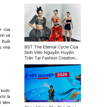
or của
ành sẽ
. Buổi
BST The Eternal Cycle Của
a: nhà
Sinh Viên Nguyễn Huyền
Trân Tại Fashion Creation
2026
– bước
chỉ là
ó tiềm