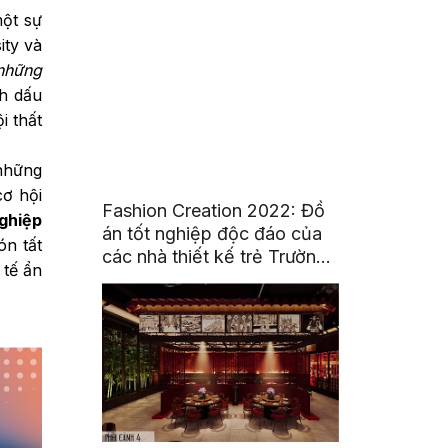
ột sự
ity và
 những
nh dấu
i thất
 những
cơ hội
Fashion Creation 2022: Đồ
ghiệp
án tốt nghiệp độc đáo của
n tất
các nhà thiết kế trẻ Trường
tế ẩn
Đại Học Hoa Sen