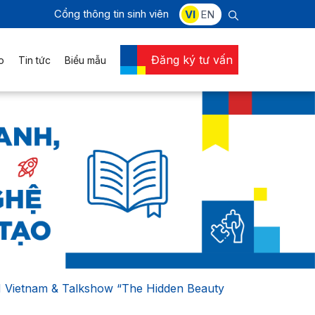
Cổng thông tin sinh viên
VI
EN
Đăng ký tư vấn
o
Tin tức
Biểu mẫu
 Vietnam & Talkshow “The Hidden Beauty