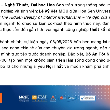
 – Nghệ Thuật
,
Đại học Hoa Sen
trân trọng thông báo m
 nghiệp và sinh viên:
Lễ Ký Kết MOU
giữa Hoa Sen Univers
“The Hidden Beauty of Interior Mechanisms – Vẻ đẹp của
iên ngành tổ chức sự kiện co-host theo hình thức này, đá
ục thực tiễn đến gần hơn với ngành công nghiệp
thiết kế
nộ
h hành chính, sự kiện ngày 08/05/2026 hứa hẹn mang lại
 lắng nghe chia sẻ của các chuyên gia trong ngành, đến 
 mình trực tiếp trước doanh nghiệp. Đặc biệt,
Đồ Án Tốt N
8:00, tạo nên một không gian
triển lãm
sống động chào đó
 bỏ lỡ cho những ai yêu
Nội Thất
và muốn khám phá tinh 