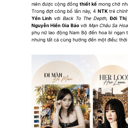
niên được cộng đồng
thiết kế
mong chờ nhấ
Trong đợt công bố lần này, 4
NTK
trẻ chín
Yến Linh
với
Back To The Depth
,
Đới Th
Nguyễn Hiền Gia Bảo
với
Mạn Châu Sa Hoa
phụ nữ lao động Nam Bộ đến hoa bỉ ngạn tr
nhưng tất cả cùng hướng đến một điều: thời