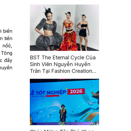
i biến
n tiến
 nối),
. Tông
BST The Eternal Cycle Của
c đầy
Sinh Viên Nguyễn Huyền
chuyển
Trân Tại Fashion Creation
2026