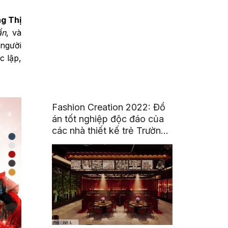
g Thị
ần
, và
 người
c lập,
Fashion Creation 2022: Đồ
án tốt nghiệp độc đáo của
các nhà thiết kế trẻ Trường
Đại Học Hoa Sen