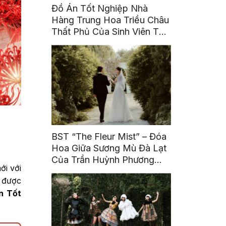
Đồ Án Tốt Nghiệp Nhà
Hàng Trung Hoa Triều Châu
Thất Phủ Của Sinh Viên Tô
Ái Tinh
BST “The Fleur Mist” – Đóa
Hoa Giữa Sương Mù Đà Lạt
Của Trần Huỳnh Phương
ới với
Uyên
u được
n Tốt