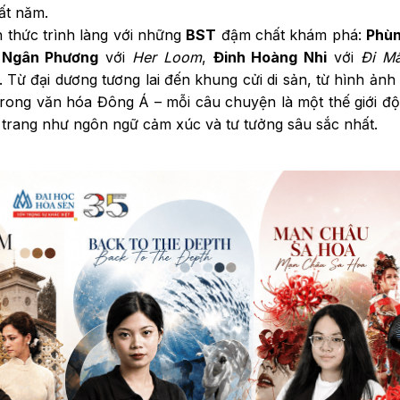
t năm.
h thức trình làng với những
BST
đậm chất khám phá:
Phùn
ị Ngân Phương
với
Her Loom
,
Đinh Hoàng Nhi
với
Đi M
. Từ đại dương tương lai đến khung cửi di sản, từ hình ảnh
ong văn hóa Đông Á – mỗi câu chuyện là một thế giới độ
 trang như ngôn ngữ cảm xúc và tư tưởng sâu sắc nhất.