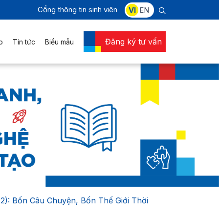
Cổng thông tin sinh viên
VI
EN
Đăng ký tư vấn
o
Tin tức
Biểu mẫu
 2): Bốn Câu Chuyện, Bốn Thế Giới Thời