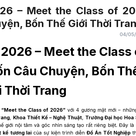
026 – Meet the Class of 2
yện, Bốn Thế Giới Thời Tra
04/05
 2026 – Meet the Class 
Bốn Câu Chuyện, Bốn Th
i Thời Trang
h
“Meet the Class of 2026”
với 4 gương mặt mới – những
rang
,
Khoa Thiết Kế – Nghệ Thuật
,
Trường Đại học Hoa
giới nội tâm và góc nhìn sáng tạo rất riêng biệt. Đây là 
t kế tương lai
của sự kiện trình diễn
Đồ Án Tốt Nghiệp
t