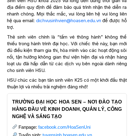
Sinh viên HSU khóa 2025 vui lòng đến đúng thời gian và
địa điểm quy định để đảm bảo quá trình nhận thẻ diễn ra
nhanh chóng. Mọi thắc mắc, vui lòng liên hệ vui lòng liên
hệ qua email:
dichvusinhvien@hoasen.edu.vn
để được hỗ
trợ.
Thẻ sinh viên chính là “tấm vé thông hành” không thể
thiếu trong hành trình đại học. Với chiếc thẻ này, bạn mới
đủ điều kiện tham gia thi, hòa mình vào các hoạt động sôi
nổi, tận hưởng không gian thư viện hiện đại và nhận hàng
loạt ưu đãi hấp dẫn từ các dịch vụ bên ngoài dành riêng
cho sinh viên HSU.
HSU chúc các bạn tân sinh viên K25 có một khởi đầu thật
thuận lợi và nhiều trải nghiệm đáng nhớ!
TRƯỜNG ĐẠI HỌC HOA SEN – NƠI ĐÀO TẠO
HÀNG ĐẦU VỀ KINH DOANH, QUẢN LÝ, CÔNG
NGHỆ VÀ SÁNG TẠO
Fanpage:
facebook.com/HoaSenUni
Tuyển sinh:
tuyensinh.hoasen.edu.vn