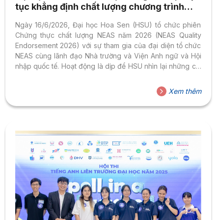
tục khẳng định chất lượng chương trình
Anh văn tổng quát theo chuẩn quốc tế
Ngày 16/6/2026, Đại học Hoa Sen (HSU) tổ chức phiên
Chứng thực chất lượng NEAS năm 2026 (NEAS Quality
Endorsement 2026) với sự tham gia của đại diện tổ chức
NEAS cùng lãnh đạo Nhà trường và Viện Anh ngữ và Hội
nhập quốc tế. Hoạt động là dịp để HSU nhìn lại những cải
tiến đã triển khai trong thời gian qua, đồng thời tiếp tục
khẳng định cam kết nâng cao chất lượng đào tạo tiếng
Xem thêm
Anh theo các chuẩn mực quốc tế. Tham dự chương trình
có PGS TS. Nguyễn Tuấn Đức – Phó Hiệu trưởng Đại...