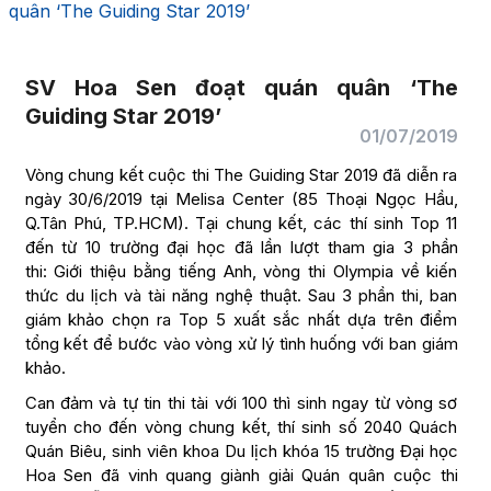
quân ‘The Guiding Star 2019’
SV Hoa Sen đoạt quán quân ‘The
Guiding Star 2019’
01/07/2019
Vòng chung kết cuộc thi The Guiding Star 2019 đã diễn ra
ngày 30/6/2019 tại Melisa Center (85 Thoại Ngọc Hầu,
Q.Tân Phú, TP.HCM). Tại chung kết, các thí sinh Top 11
đến từ 10 trường đại học đã lần lượt tham gia 3 phần
thi: Giới thiệu bằng tiếng Anh, vòng thi Olympia về kiến
thức du lịch và tài năng nghệ thuật. Sau 3 phần thi, ban
giám khảo chọn ra Top 5 xuất sắc nhất dựa trên điểm
tổng kết để bước vào vòng xử lý tình huống với ban giám
khảo.
Can đảm và tự tin thi tài với 100 thì sinh ngay từ vòng sơ
tuyển cho đến vòng chung kết, thí sinh số 2040 Quách
Quán Biêu, sinh viên khoa Du lịch khóa 15 trường Đại học
Hoa Sen đã vinh quang giành giải Quán quân cuộc thi