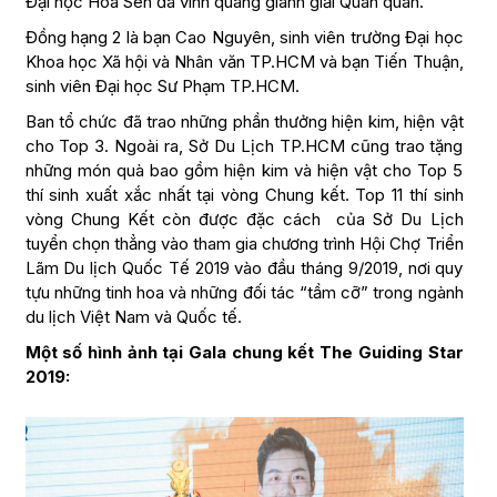
Đại học Hoa Sen đã vinh quang giành giải Quán quân.
Đồng hạng 2 là bạn Cao Nguyên, sinh viên trường Đại học
Khoa học Xã hội và Nhân văn TP.HCM và bạn Tiến Thuận,
sinh viên Đại học Sư Phạm TP.HCM.
Ban tổ chức đã trao những phần thưởng hiện kim, hiện vật
cho Top 3. Ngoài ra, Sở Du Lịch TP.HCM cũng trao tặng
những món quà bao gồm hiện kim và hiện vật cho Top 5
thí sinh xuất xắc nhất tại vòng Chung kết. Top 11 thí sinh
vòng Chung Kết còn được đặc cách của Sở Du Lịch
tuyển chọn thẳng vào tham gia chương trình Hội Chợ Triển
Lãm Du lịch Quốc Tế 2019 vào đầu tháng 9/2019, nơi quy
tựu những tinh hoa và những đối tác “tầm cỡ” trong ngành
du lịch Việt Nam và Quốc tế.
Một số hình ảnh tại Gala chung kết The Guiding Star
2019: