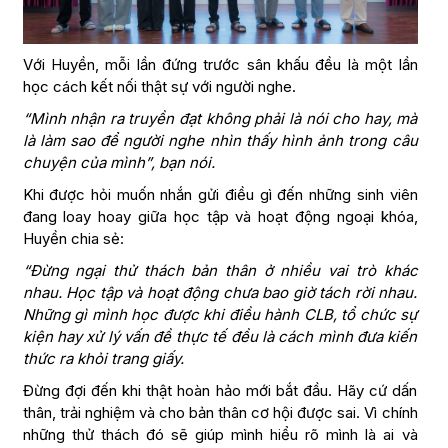
Với Huyền, mỗi lần đứng trước sân khấu đều là một lần
học cách kết nối thật sự với người nghe.
“Mình nhận ra truyền đạt không phải là nói cho hay, mà
là làm sao để người nghe nhìn thấy hình ảnh trong câu
chuyện của mình”, bạn nói.
Khi được hỏi muốn nhắn gửi điều gì đến những sinh viên
đang loay hoay giữa học tập và hoạt động ngoại khóa,
Huyền chia sẻ:
“Đừng ngại thử thách bản thân ở nhiều vai trò khác
nhau. Học tập và hoạt động chưa bao giờ tách rời nhau.
Những gì mình học được khi điều hành CLB, tổ chức sự
kiện hay xử lý vấn đề thực tế đều là cách mình đưa kiến
thức ra khỏi trang giấy.
Đừng đợi đến khi thật hoàn hảo mới bắt đầu. Hãy cứ dấn
thân, trải nghiệm và cho bản thân cơ hội được sai. Vì chính
những thử thách đó sẽ giúp mình hiểu rõ mình là ai và