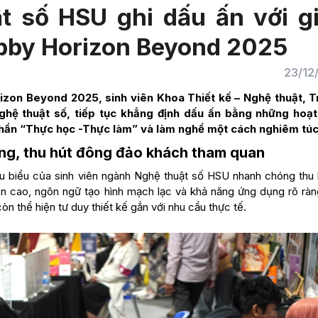
t số HSU ghi dấu ấn với g
obby Horizon Beyond 2025
23/12
zon Beyond 2025, sinh viên Khoa Thiết kế – Nghệ thuật, 
ghệ thuật số, tiếp tục khẳng định dấu ấn bằng những hoạ
h thần “Thực học -Thực làm” và làm nghề một cách nghiêm túc
ng, thu hút đông đảo khách tham quan
iêu biểu của sinh viên ngành Nghệ thuật số HSU nhanh chóng thu 
 cao, ngôn ngữ tạo hình mạch lạc và khả năng ứng dụng rõ ràn
n thể hiện tư duy thiết kế gắn với nhu cầu thực tế.