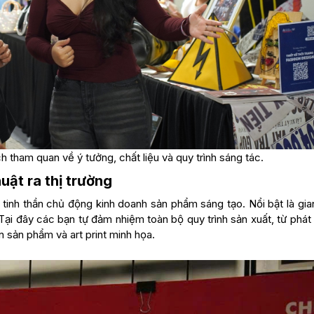
h tham quan về ý tưởng, chất liệu và quy trình sáng tác.
uật ra thị trường
 tinh thần chủ động kinh doanh sản phẩm sáng tạo. Nổi bật là gia
ại đây các bạn tự đảm nhiệm toàn bộ quy trình sản xuất, từ phát 
 sản phẩm và art print minh họa.