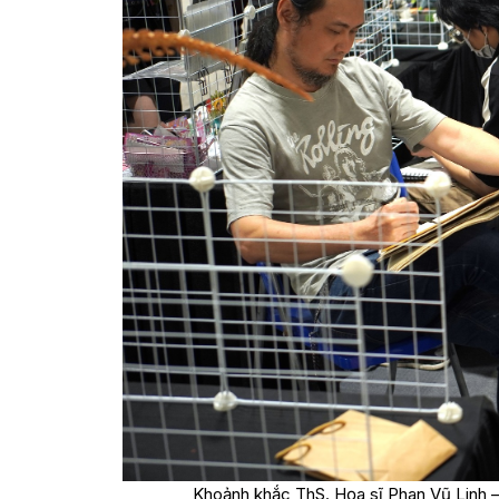
Khoảnh khắc ThS. Họa sĩ Phan Vũ Linh –