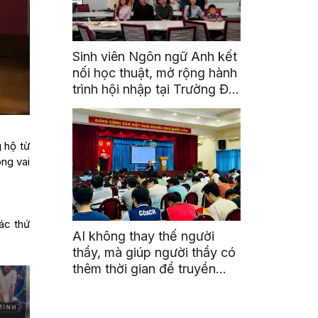
Sinh viên Ngôn ngữ Anh kết
nối học thuật, mở rộng hành
trình hội nhập tại Trường Đại
học Quốc gia Malaysia
 hộ từ
ong vai
ác thứ
AI không thay thế người
thầy, mà giúp người thầy có
thêm thời gian để truyền
cảm hứng