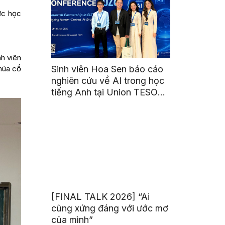
ức học
h viên
 múa cổ
Sinh viên Hoa Sen báo cáo
nghiên cứu về AI trong học
tiếng Anh tại Union TESOL
2026 ở Singapore
[FINAL TALK 2026] “Ai
cũng xứng đáng với ước mơ
của mình”