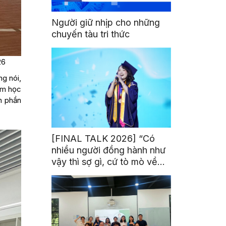
Người giữ nhịp cho những
chuyến tàu tri thức
26
ng nói,
ệm học
n phần
[FINAL TALK 2026] “Có
nhiều người đồng hành như
vậy thì sợ gì, cứ tò mò về
thế giới thôi”