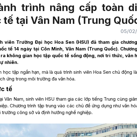
ành trình nâng cấp toàn d
 tế tại Vân Nam (Trung Quố
05/02
nh viên Trường Đại học Hoa Sen (HSU) đã tham gia chương
uốc tế 14 ngày tại Côn Minh, Vân Nam (Trung Quốc). Chương
a không gian học tập quốc tế sống động, nơi tri thức, văn 
ự nhiên.
n học tập ngắn hạn, mà là quá trình sinh viên Hoa Sen chủ động l
hích ứng trong môi trường đa văn hóa.
c tế
i Vân Nam, sinh viên HSU tham gia các lớp tiếng Trung cùng giản
hiệp. Chương trình tập trung vào các chủ đề ứng dụng như văn hó
ôi trường công sở và định hướng nghề nghiệp.