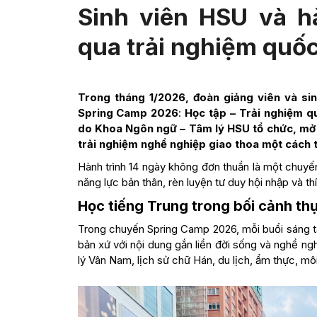
Sinh viên HSU và h
qua trải nghiệm quốc
Trong tháng 1/2026, đoàn giảng viên và si
Spring Camp 2026
:
Học tập – Trải nghiệm q
do Khoa Ngôn ngữ – Tâm lý HSU tổ chức, mở r
trải nghiệm nghề nghiệp giao thoa một cách t
Hành trình 14 ngày không đơn thuần là một chuyế
năng lực bản thân, rèn luyện tư duy hội nhập và t
Học tiếng Trung trong bối cảnh thự
Trong chuyến Spring Camp 2026, mỗi buổi sáng tạ
bản xứ với nội dung gắn liền đời sống và nghề ng
lý Vân Nam, lịch sử chữ Hán, du lịch, ẩm thực, m