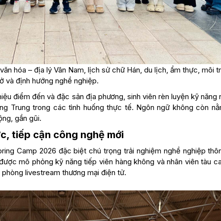
n hóa – địa lý Vân Nam, lịch sử chữ Hán, du lịch, ẩm thực, môi t
ở và định hướng nghề nghiệp.
 thiệu điểm đến và đặc sản địa phương, sinh viên rèn luyện kỹ năng
iếng Trung trong các tình huống thực tế. Ngôn ngữ không còn nằ
ộng, gần gũi.
ực, tiếp cận công nghệ mới
pring Camp 2026 đặc biệt chú trọng trải nghiệm nghề nghiệp thô
n được mô phỏng kỹ năng tiếp viên hàng không và nhân viên tàu ca
g phòng livestream thương mại điện tử.