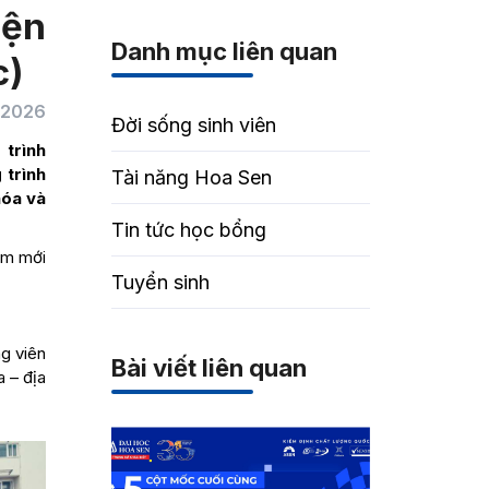
iện
Danh mục liên quan
c)
/2026
Đời sống sinh viên
 trình
 trình
Tài năng Hoa Sen
hóa và
Tin tức học bổng
àm mới
Tuyển sinh
g viên
Bài viết liên quan
a – địa