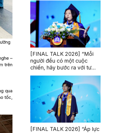
rường
[FINAL TALK 2026] “Mỗi
 nghe –
người đều có một cuộc
m trên
chiến, hãy bước ra với tư
thế của người chiến thắng”
ng qua
o tốc,
[FINAL TALK 2026] “Áp lực