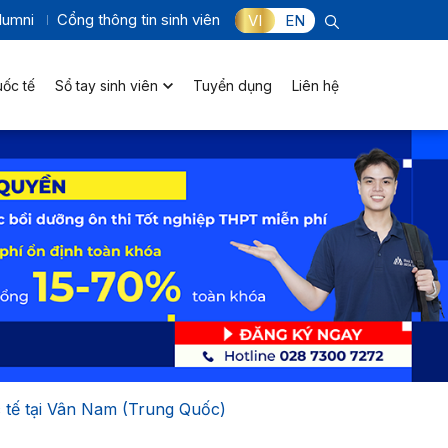
lumni
Cổng thông tin sinh viên
VI
EN
uốc tế
Sổ tay sinh viên
Tuyển dụng
Liên hệ
c tế tại Vân Nam (Trung Quốc)