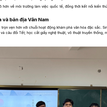
rõ hơn về môi trường làm việc quốc tế, đồng thời kết nối kiến th
a và bản địa Vân Nam
 trọn vẹn hơn với chuỗi hoạt động khám phá văn hóa đặc sắc. Sin
 và câu đối Tết; học cắt giấy nghệ thuật, võ thuật truyền thống,