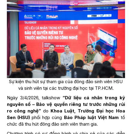
Sự kiện thu hút sự tham gia của đông đảo sinh viên HSU
và sinh viên tại các trường đại học tại TP.HCM.
Ngày 3/4/2026, talkshow
“Dữ liệu cá nhân trong kỷ
nguyên số – Bảo vệ quyền riêng tư trước những rủi
ro công nghệ”
do
Khoa Luật, Trường Đại học Hoa
Sen (HSU)
phối hợp cùng
Báo Pháp luật Việt Nam
tổ
chức đã thu hút đông đảo sinh viên tham gia.
Chương trình có sự đồng hành và chia sẻ của các diễn