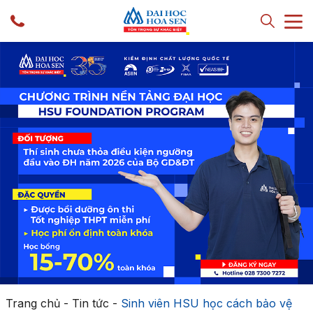
Trang chủ
-
Tin tức
-
Sinh viên HSU học cách bảo vệ