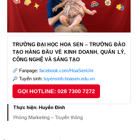
TRƯỜNG ĐẠI HỌC HOA SEN – TRƯỜNG ĐÀO
TẠO HÀNG ĐẦU VỀ KINH DOANH, QUẢN LÝ,
CÔNG NGHỆ VÀ SÁNG TẠO
Fanpage:
facebook.com/HoaSenUni
Tuyển sinh:
tuyensinh.hoasen.edu.vn
GỌI HOTLINE: 028 7300 7272
Thực hiện:
Huyền Đinh
Phòng Marketing – Truyền thông