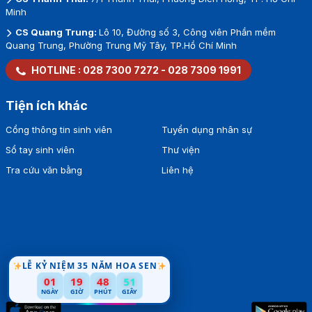
Minh
CS Quang Trung:
Lô 10, Đường số 3, Công viên Phần mềm
Quang Trung, Phường Trung Mỹ Tây, TP.Hồ Chí Minh
HOTLINE :
028 7300 7272
-
028 7309 1991
Tiện ích khác
Cổng thông tin sinh viên
Tuyển dụng nhân sự
Sổ tay sinh viên
Thư viện
Tra cứu văn bằng
Liên hệ
LỄ KỶ NIỆM 35 NĂM HOA SEN
01
19
48
50
NGÀY
GIỜ
PHÚT
GIÂY