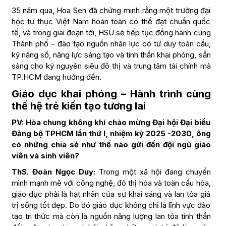
35 năm qua, Hoa Sen đã chứng minh rằng một trường đại
học tư thục Việt Nam hoàn toàn có thể đạt chuẩn quốc
tế, và trong giai đoạn tới, HSU sẽ tiếp tục đồng hành cùng
Thành phố – đào tạo nguồn nhân lực có tư duy toàn cầu,
kỹ năng số, năng lực sáng tạo và tinh thần khai phóng, sẵn
sàng cho kỷ nguyên siêu đô thị và trung tâm tài chính mà
TP.HCM đang hướng đến.
Giáo dục khai phóng – Hành trình cùng
thế hệ trẻ kiến tạo tương lai
PV: Hòa chung không khí chào mừng Đại hội Đại biểu
Đảng bộ TPHCM lần thứ I, nhiệm kỳ 2025 -2030, ông
có những chia sẻ như thế nào gửi đến đội ngũ giáo
viên và sinh viên?
ThS. Đoàn Ngọc Duy:
Trong một xã hội đang chuyển
mình mạnh mẽ với công nghệ, đô thị hóa và toàn cầu hóa,
giáo dục phải là hạt nhân của sự khai sáng và lan tỏa giá
trị sống tốt đẹp. Do đó giáo dục không chỉ là lĩnh vực đào
tạo tri thức mà còn là nguồn năng lượng lan tỏa tinh thần