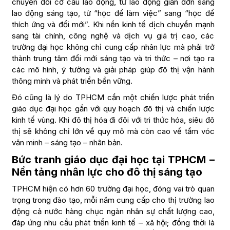
chuyển đổi cơ cấu lao động, từ lao động giản đơn sang
lao động sáng tạo, từ “học để làm việc” sang “học để
thích ứng và đổi mới”. Khi nền kinh tế dịch chuyển mạnh
sang tài chính, công nghệ và dịch vụ giá trị cao, các
trường đại học không chỉ cung cấp nhân lực mà phải trở
thành trung tâm đổi mới sáng tạo và tri thức – nơi tạo ra
các mô hình, ý tưởng và giải pháp giúp đô thị vận hành
thông minh và phát triển bền vững.
Đó cũng là lý do TPHCM cần một chiến lược phát triển
giáo dục đại học gắn với quy hoạch đô thị và chiến lược
kinh tế vùng. Khi đô thị hóa đi đôi với tri thức hóa, siêu đô
thị sẽ không chỉ lớn về quy mô mà còn cao về tầm vóc
văn minh – sáng tạo – nhân bản.
Bức tranh giáo dục đại học tại TPHCM –
Nền tảng nhân lực cho đô thị sáng tạo
TPHCM hiện có hơn 60 trường đại học, đóng vai trò quan
trọng trong đào tạo, mỗi năm cung cấp cho thị trường lao
động cả nước hàng chục ngàn nhân sự chất lượng cao,
đáp ứng nhu cầu phát triển kinh tế – xã hội; đồng thời là