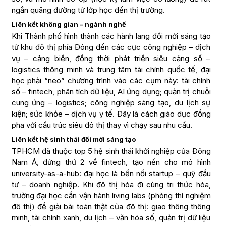
ngắn quãng đường từ lớp học đến thị trường.
Liên kết không gian – ngành nghề
Khi Thành phố hình thành các hành lang đổi mới sáng tạo
từ khu đô thị phía Đông đến các cực công nghiệp – dịch
vụ – cảng biển, đồng thời phát triển siêu cảng số –
logistics thông minh và trung tâm tài chính quốc tế, đại
học phải “neo” chương trình vào các cụm này: tài chính
số – fintech, phân tích dữ liệu, AI ứng dụng; quản trị chuỗi
cung ứng – logistics; công nghiệp sáng tạo, du lịch sự
kiện; sức khỏe – dịch vụ y tế. Đây là cách giáo dục đồng
pha với cấu trúc siêu đô thị thay vì chạy sau nhu cầu.
Liên kết hệ sinh thái đổi mới sáng tạo
TPHCM đã thuộc top 5 hệ sinh thái khởi nghiệp của Đông
Nam Á, đứng thứ 2 về fintech, tạo nền cho mô hình
university-as-a-hub: đại học là bến nối startup – quỹ đầu
tư – doanh nghiệp. Khi đô thị hóa đi cùng tri thức hóa,
trường đại học cần vận hành living labs (phòng thí nghiệm
đô thị) để giải bài toán thật của đô thị: giao thông thông
minh, tài chính xanh, du lịch – văn hóa số, quản trị dữ liệu