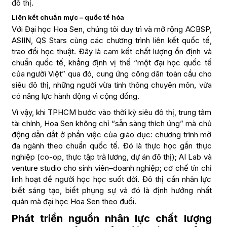
đô thị.
Liên kết chuẩn mực – quốc tế hóa
Với Đại học Hoa Sen, chúng tôi duy trì và mở rộng ACBSP,
ASIIN, QS Stars cùng các chương trình liên kết quốc tế,
trao đổi học thuật. Đây là cam kết chất lượng ổn định và
chuẩn quốc tế, khẳng định vị thế “một đại học quốc tế
của người Việt” qua đó, cung ứng công dân toàn cầu cho
siêu đô thị, những người vừa tinh thông chuyên môn, vừa
có năng lực hành động vì cộng đồng.
Vì vậy, khi TPHCM bước vào thời kỳ siêu đô thị, trung tâm
tài chính, Hoa Sen không chỉ “sẵn sàng thích ứng” mà chủ
động dẫn dắt ở phần việc của giáo dục: chương trình mở
đa ngành theo chuẩn quốc tế. Đó là thực học gắn thực
nghiệp (co-op, thực tập trả lương, dự án đô thị); AI Lab và
venture studio cho sinh viên–doanh nghiệp; cơ chế tín chỉ
linh hoạt để người học học suốt đời. Đô thị cần nhân lực
biết sáng tạo, biết phụng sự và đó là định hướng nhất
quán mà đại học Hoa Sen theo đuổi.
Phát triển nguồn nhân lực chất lượng