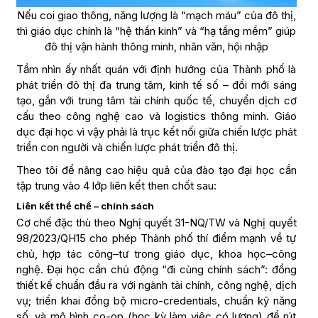
Nếu coi giao thông, năng lượng là “mạch máu” của đô thị,
thì giáo dục chính là “hệ thần kinh” và “hạ tầng mềm” giúp
đô thị vận hành thông minh, nhân văn, hội nhập
Tầm nhìn ấy nhất quán với định hướng của Thành phố là
phát triển đô thị đa trung tâm, kinh tế số – đổi mới sáng
tạo, gắn với trung tâm tài chính quốc tế, chuyển dịch cơ
cấu theo công nghệ cao và logistics thông minh. Giáo
dục đại học vì vậy phải là trục kết nối giữa chiến lược phát
triển con người và chiến lược phát triển đô thị.
Theo tôi để nâng cao hiệu quả của đào tạo đại học cần
tập trung vào 4 lớp liên kết then chốt sau:
Liên kết thể chế – chính sách
Cơ chế đặc thù theo Nghị quyết 31-NQ/TW và Nghị quyết
98/2023/QH15 cho phép Thành phố thí điểm mạnh về tự
chủ, hợp tác công–tư trong giáo dục, khoa học–công
nghệ. Đại học cần chủ động “đi cùng chính sách”: đồng
thiết kế chuẩn đầu ra với ngành tài chính, công nghệ, dịch
vụ; triển khai đồng bộ micro-credentials, chuẩn kỹ năng
số, và mô hình co-op (học kỳ làm việc có lương) để rút