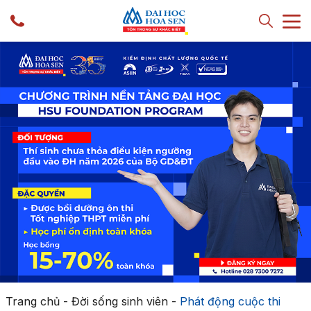
Trang chủ
-
Đời sống sinh viên
-
Phát động cuộc thi