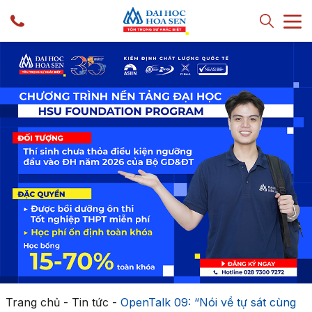
Trang chủ
-
Tin tức
-
OpenTalk 09: “Nói về tự sát cùng