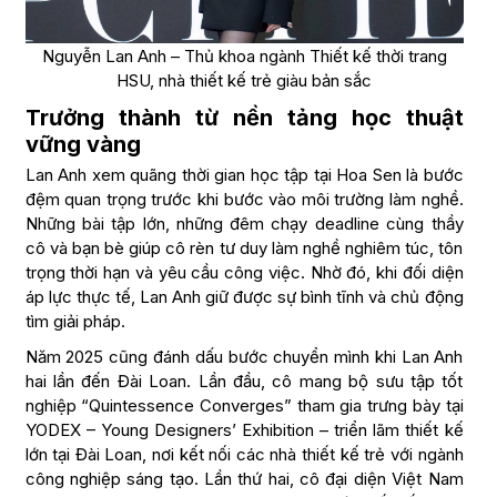
Nguyễn Lan Anh – Thủ khoa ngành Thiết kế thời trang
HSU, nhà thiết kế trẻ giàu bản sắc
Trưởng thành từ nền tảng học thuật
vững vàng
Lan Anh xem quãng thời gian học tập tại Hoa Sen là bước
đệm quan trọng trước khi bước vào môi trường làm nghề.
Những bài tập lớn, những đêm chạy deadline cùng thầy
cô và bạn bè giúp cô rèn tư duy làm nghề nghiêm túc, tôn
trọng thời hạn và yêu cầu công việc. Nhờ đó, khi đối diện
áp lực thực tế, Lan Anh giữ được sự bình tĩnh và chủ động
tìm giải pháp.
Năm 2025 cũng đánh dấu bước chuyển mình khi Lan Anh
hai lần đến Đài Loan. Lần đầu, cô mang bộ sưu tập tốt
nghiệp “Quintessence Converges” tham gia trưng bày tại
YODEX – Young Designers’ Exhibition – triển lãm thiết kế
lớn tại Đài Loan, nơi kết nối các nhà thiết kế trẻ với ngành
công nghiệp sáng tạo. Lần thứ hai, cô đại diện Việt Nam