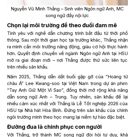
Nguyễn Vũ Minh Thắng – Sinh viên Ngôn ngữ Anh, MC
song ngữ đầy nội lực
Chọn lại môi trường để theo đuổi đam mê
Tình yêu với nghề dẫn chương trình bắt đầu từ thời phổ
thông. Sau một thời gian học tại trường khác, Thắng nhận
ra mình cần môi trường năng động, giàu cơ hội thực hành
hơn. Quyết định chuyển về ngành Ngôn ngữ Anh tại HSU
mở ra giai đoạn mới – nơi Thắng được thử sức liên tục
trên nhiều sân khấu.
Năm 2025, Thắng dẫn dắt buổi gặp gỡ của “Hoàng tử
châu Á” Lee Kwang-soo tại Việt Nam trong dự án phim
“Tay Anh Giữ Một Vì Sao”, đồng thời mở rộng khả năng
dẫn song ngữ Anh – Trung. Tuy nhiên, sân khấu để lại
nhiều cảm xúc nhất với Thắng là Lễ Tốt nghiệp 2026 của
HSU tại Nhà hát Hòa Bình. Đứng trên sân khấu của chính
ngôi trường mình theo học mang lại niềm tự hào đặc biệt.
Đường đua là chinh phục con người
Với Thắng, trở thành MC song ngữ đòi hỏi tư duy, khả