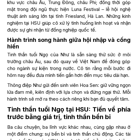
khu vực châu Âu, Trung Đông, châu Phi; đồng thời góp
mặt trong đội ngũ thực hiện Luna Festival – lễ hội nghệ
thuật ánh sáng lớn tại tỉnh Friesland, Hà Lan. Những kinh
nghiệm tại HSU giúp cô xử lý tình huống linh hoạt và nhận
được sự ghi nhận từ đồng nghiệp quốc tế.
Hành trình song hành giữa hội nhập và cống
hiến
Tinh thần tuổi Ngọ của Như là sẵn sàng thử sức ở môi
trường châu Âu, sau đó quay về Việt Nam để đóng góp
cho ngành sự kiện trong nước. Cô tin rằng mỗi bước đi
hôm nay đều đưa mình tiến gần hơn đến mục tiêu dài hạn.
Thông điệp Như gửi đến sinh viên Hoa Sen: giữ vững ngọn
lửa đam mê, kiên định với lựa chọn và đừng ngại thử. Mỗi
hành trình sẽ mở ra theo cách riêng khi bạn đủ quyết tâm.
Tinh thần tuổi Ngọ tại HSU: Tiến về phía
trước bằng giá trị, tinh thần bền bỉ
Ba câu chuyện, ba lĩnh vực khác nhau, cùng gặp nhau ở
một điểm chung: sự bền bỉ và tinh thần chủ động. Các tài