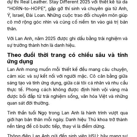
dự thi Real Leather. Stay Different 2025 với thiết kế túi da
“HORN-to-HOPE”, gặp gỡ thí sinh và chuyên gia từ Anh,
Ý, Israel, Đài Loan. Những cuộc trao đổi chuyên môn giúp
cô mở rộng góc nhìn và củng cố niềm tin vào giá trị bản
thân.
Với Lan Anh, năm 2025 được ghi dấu bằng trải nghiệm và
sự trưởng thành hơn là danh hiệu.
Theo đuổi thời trang có chiều sâu và tính
ứng dụng
Lan Anh mong muốn mỗi thiết kế đều mang câu chuyện,
cảm xúc và sự kết nối với người mặc. Cô cân bằng giữa
sáng tạo và tính ứng dụng, giữa cái tôi cá nhân và nhu cầu
thực tế. Phong cách không được định hình vội vàng mà
được bồi đắp từ trải nghiệm sống, văn hóa Việt và những
quan sát đời thường.
Tinh thần tuổi Ngọ trong Lan Anh là hành trình vượt qua
giới hạn bản thân mỗi ngày. Danh hiệu Thủ khoa trở thành
nền tảng để cô bước tiếp, thay vì là điểm dừng.
Thông điệp Lan Anh gửi đến sinh viên HSU: hãy mang sự