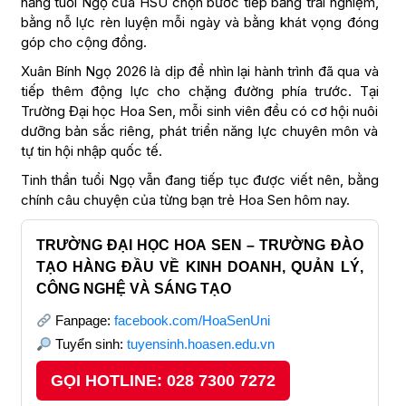
năng tuổi Ngọ của HSU chọn bước tiếp bằng trải nghiệm,
bằng nỗ lực rèn luyện mỗi ngày và bằng khát vọng đóng
góp cho cộng đồng.
Xuân Bính Ngọ 2026 là dịp để nhìn lại hành trình đã qua và
tiếp thêm động lực cho chặng đường phía trước. Tại
Trường Đại học Hoa Sen, mỗi sinh viên đều có cơ hội nuôi
dưỡng bản sắc riêng, phát triển năng lực chuyên môn và
tự tin hội nhập quốc tế.
Tinh thần tuổi Ngọ vẫn đang tiếp tục được viết nên, bằng
chính câu chuyện của từng bạn trẻ Hoa Sen hôm nay.
TRƯỜNG ĐẠI HỌC HOA SEN – TRƯỜNG ĐÀO
TẠO HÀNG ĐẦU VỀ KINH DOANH, QUẢN LÝ,
CÔNG NGHỆ VÀ SÁNG TẠO
Fanpage:
facebook.com/HoaSenUni
Tuyển sinh:
tuyensinh.hoasen.edu.vn
GỌI HOTLINE: 028 7300 7272