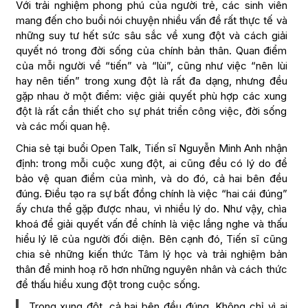
Với trải nghiệm phong phú của người trẻ, các sinh viên
mang đến cho buổi nói chuyện nhiều vấn đề rất thực tế và
những suy tư hết sức sâu sắc về xung đột và cách giải
quyết nó trong đời sống của chính bản thân. Quan điểm
của mỗi người về “tiến” và “lùi”, cũng như việc “nên lùi
hay nên tiến” trong xung đột là rất đa dạng, nhưng đều
gặp nhau ở một điểm: việc giải quyết phù hợp các xung
đột là rất cần thiết cho sự phát triển công việc, đời sống
và các mối quan hệ.
Chia sẻ tại buổi Open Talk, Tiến sĩ Nguyễn Minh Anh nhận
định: trong mỗi cuộc xung đột, ai cũng đều có lý do để
bảo vệ quan điểm của mình, và do đó, cả hai bên đều
đúng. Điều tạo ra sự bất đồng chính là việc “hai cái đúng”
ấy chưa thể gặp được nhau, vì nhiều lý do. Như vậy, chìa
khoá để giải quyết vấn đề chính là việc lắng nghe và thấu
hiểu lý lẽ của người đối diện. Bên cạnh đó, Tiến sĩ cũng
chia sẻ những kiến thức Tâm lý học và trải nghiệm bản
thân để minh hoạ rõ hơn những nguyên nhân và cách thức
để thấu hiểu xung đột trong cuộc sống.
Trong xung đột, cả hai bên đều đúng. Không chỉ vì ai