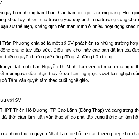
SV
u quý hơn những bạn khác. Các bạn học giỏi là xứng đáng. Học 
Sen càng khó. Tuy nhiên, nhà trường yêu quý ai thì nhà trường cũ
 đợi ở các bạn sự thể hiện, khẳng định bản thân mình ở nhiều ho
Bùi Trân Phượng chia sẻ là một số SV phát hiện ra những trường 
ộng đồng chung tay tiếp sức. Điều này cho thấy các bạn đã lan tỏ
t trái tim thiện nguyện hướng về cộng đồng rất đáng trân trọng.
áo khuyết tật một chân Nguyễn Thị Minh Tâm với tiết mục múa nghệ
ầu hết mọi người đều nhận thấy ở cô Tâm nghị lực vượt lên nghịc
, nhưng cô Tâm vẫn quyết tâm theo đuổi nghề giáo.
o lưu với SV
ờng THPT Thiên Hộ Dương, TP Cao Lãnh (Đồng Tháp) và đang tron
n kéo dài thời gian làm luận văn thạc sĩ, do phải tập trung thời g