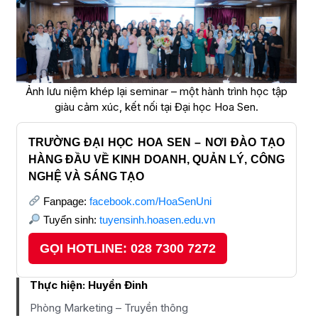
Ảnh lưu niệm khép lại seminar – một hành trình học tập
giàu cảm xúc, kết nối tại Đại học Hoa Sen.
TRƯỜNG ĐẠI HỌC HOA SEN – NƠI ĐÀO TẠO
HÀNG ĐẦU VỀ KINH DOANH, QUẢN LÝ, CÔNG
NGHỆ VÀ SÁNG TẠO
Fanpage:
facebook.com/HoaSenUni
Tuyển sinh:
tuyensinh.hoasen.edu.vn
GỌI HOTLINE: 028 7300 7272
Thực hiện:
Huyền Đinh
Phòng Marketing – Truyền thông