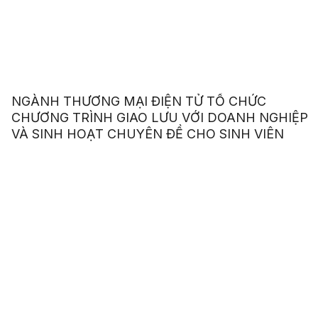
NGÀNH THƯƠNG MẠI ĐIỆN TỬ TỔ CHỨC
CHƯƠNG TRÌNH GIAO LƯU VỚI DOANH NGHIỆP
VÀ SINH HOẠT CHUYÊN ĐỀ CHO SINH VIÊN