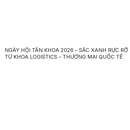
NGÀY HỘI TÂN KHOA 2026 – SẮC XANH RỰC RỠ
TỪ KHOA LOGISTICS – THƯƠNG MẠI QUỐC TẾ