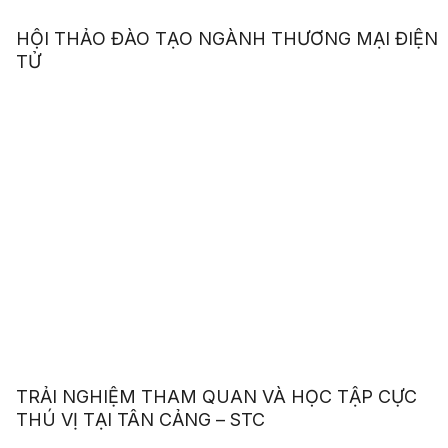
HỘI THẢO ĐÀO TẠO NGÀNH THƯƠNG MẠI ĐIỆN
TỬ
TRẢI NGHIỆM THAM QUAN VÀ HỌC TẬP CỰC
THÚ VỊ TẠI TÂN CẢNG – STC