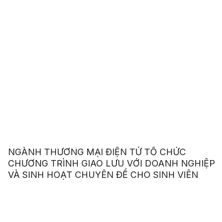
NGÀNH THƯƠNG MẠI ĐIỆN TỬ TỔ CHỨC
CHƯƠNG TRÌNH GIAO LƯU VỚI DOANH NGHIỆP
VÀ SINH HOẠT CHUYÊN ĐỀ CHO SINH VIÊN