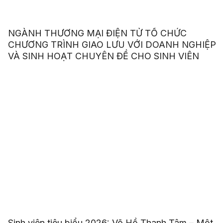
NGÀNH THƯƠNG MẠI ĐIỆN TỬ TỔ CHỨC
CHƯƠNG TRÌNH GIAO LƯU VỚI DOANH NGHIỆP
VÀ SINH HOẠT CHUYÊN ĐỀ CHO SINH VIÊN
Sinh viên tiêu biểu 2026: Võ Hồ Thanh Tâm – Một