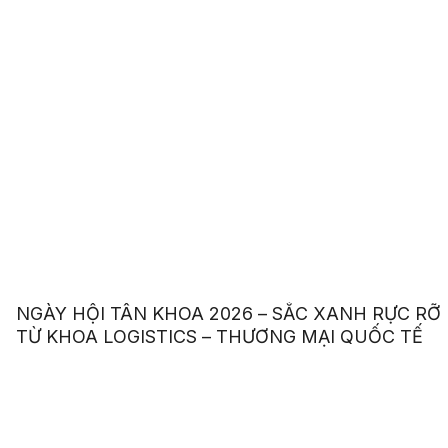
NGÀY HỘI TÂN KHOA 2026 – SẮC XANH RỰC RỠ
TỪ KHOA LOGISTICS – THƯƠNG MẠI QUỐC TẾ