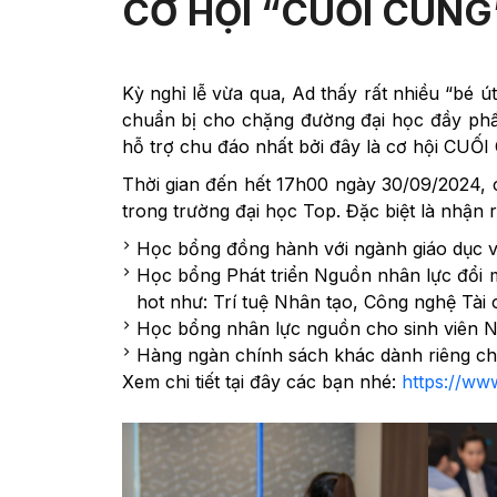
CƠ HỘI “CUỐI CÙNG
Kỳ nghỉ lễ vừa qua, Ad thấy rất nhiều “bé 
chuẩn bị cho chặng đường đại học đầy phấn 
hỗ trợ chu đáo nhất bởi đây là cơ hội CUỐ
Thời gian đến hết 17h00 ngày 30/09/2024, c
trong trường đại học Top. Đặc biệt là nhậ
Học bổng đồng hành với ngành giáo dục v
Học bổng Phát triển Nguồn nhân lực đổi 
hot như: Trí tuệ Nhân tạo, Công nghệ Tài
Học bổng nhân lực nguồn cho sinh viên N
Hàng ngàn chính sách khác dành riêng cho
Xem chi tiết tại đây các bạn nhé:
https://ww