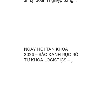
ấn tại doanh nghiệp bằng
năng lực và tinh thần trách
nhiệm
NGÀY HỘI TÂN KHOA
2026 – SẮC XANH RỰC RỠ
TỪ KHOA LOGISTICS –
THƯƠNG MẠI QUỐC TẾ