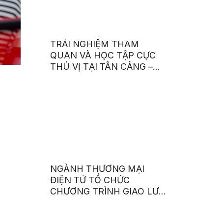
TRẢI NGHIỆM THAM
QUAN VÀ HỌC TẬP CỰC
THÚ VỊ TẠI TÂN CẢNG –
STC
NGÀNH THƯƠNG MẠI
ĐIỆN TỬ TỔ CHỨC
CHƯƠNG TRÌNH GIAO LƯU
VỚI DOANH NGHIỆP VÀ
SINH HOẠT CHUYÊN ĐỀ