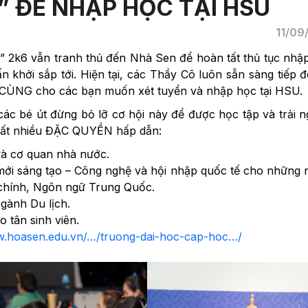
” ĐỂ NHẬP HỌC TẠI HSU
11/09
út” 2k6 vẫn tranh thủ đến Nhà Sen để hoàn tất thủ tục nhậ
khởi sắp tới. Hiện tại, các Thầy Cô luôn sẵn sàng tiếp 
I CÙNG cho các bạn muốn xét tuyển và nhập học tại HSU.
ác bé út đừng bỏ lỡ cơ hội này để được học tập và trải 
n rất nhiều ĐẶC QUYỀN hấp dẫn:
à cơ quan nhà nước.
mới sáng tạo – Công nghệ và hội nhập quốc tế cho những
 chính, Ngôn ngữ Trung Quốc.
gành Du lịch.
 tân sinh viên.
w.hoasen.edu.vn/…/truong-dai-hoc-cap-hoc…/