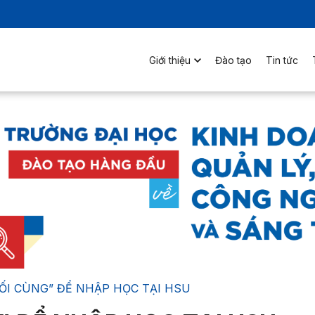
Giới thiệu
Đào tạo
Tin tức
UỐI CÙNG” ĐỂ NHẬP HỌC TẠI HSU