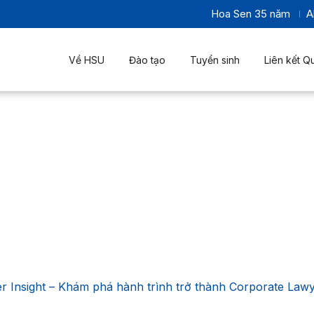
Hoa Sen 35 năm
A
Về HSU
Đào tạo
Tuyển sinh
Liên kết Q
er Insight – Khám phá hành trình trở thành Corporate Law