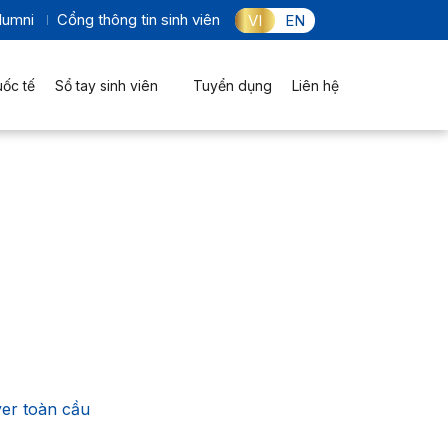
lumni
Cổng thông tin sinh viên
VI
EN
uốc tế
Sổ tay sinh viên
Tuyển dụng
Liên hệ
yer toàn cầu