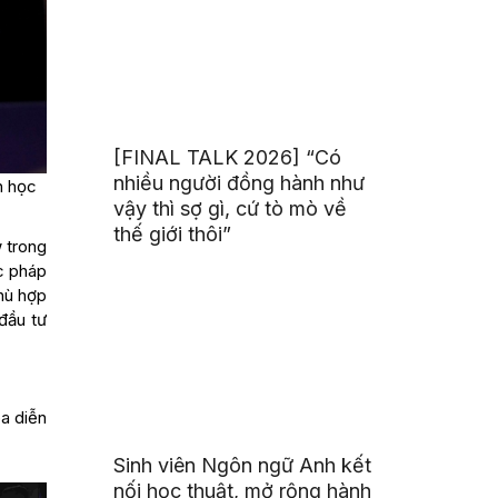
[FINAL TALK 2026] “Có
nhiều người đồng hành như
h học
vậy thì sợ gì, cứ tò mò về
thế giới thôi”
w trong
ực pháp
phù hợp
đầu tư
ba diễn
Sinh viên Ngôn ngữ Anh kết
nối học thuật, mở rộng hành