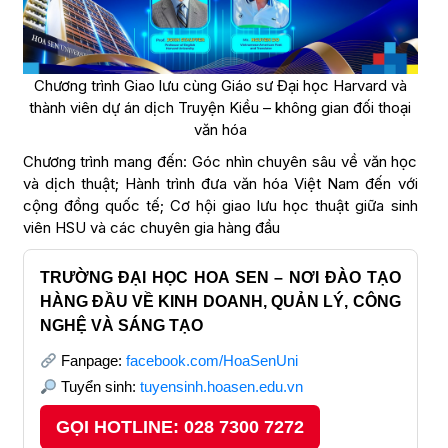
Chương trình Giao lưu cùng Giáo sư Đại học Harvard và
thành viên dự án dịch Truyện Kiều – không gian đối thoại
văn hóa
Chương trình mang đến: Góc nhìn chuyên sâu về văn học
và dịch thuật; Hành trình đưa văn hóa Việt Nam đến với
cộng đồng quốc tế; Cơ hội giao lưu học thuật giữa sinh
viên HSU và các chuyên gia hàng đầu
TRƯỜNG ĐẠI HỌC HOA SEN – NƠI ĐÀO TẠO
HÀNG ĐẦU VỀ KINH DOANH, QUẢN LÝ, CÔNG
NGHỆ VÀ SÁNG TẠO
Fanpage:
facebook.com/HoaSenUni
Tuyển sinh:
tuyensinh.hoasen.edu.vn
GỌI HOTLINE: 028 7300 7272