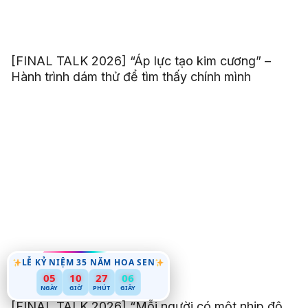
[FINAL TALK 2026] “Áp lực tạo kim cương” –
Hành trình dám thử để tìm thấy chính mình
LỄ KỶ NIỆM 35 NĂM HOA SEN
05
10
27
04
NGÀY
GIỜ
PHÚT
GIÂY
[FINAL TALK 2026] “Mỗi người có một nhịp độ