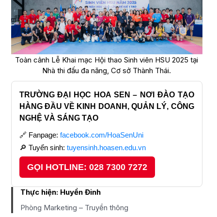
Toàn cảnh Lễ Khai mạc Hội thao Sinh viên HSU 2025 tại
Nhà thi đấu đa năng, Cơ sở Thành Thái.
TRƯỜNG ĐẠI HỌC HOA SEN – NƠI ĐÀO TẠO
HÀNG ĐẦU VỀ KINH DOANH, QUẢN LÝ, CÔNG
NGHỆ VÀ SÁNG TẠO
🔗 Fanpage:
facebook.com/HoaSenUni
🔎 Tuyển sinh:
tuyensinh.hoasen.edu.vn
GỌI HOTLINE: 028 7300 7272
Thực hiện:
Huyền Đinh
Phòng Marketing – Truyền thông