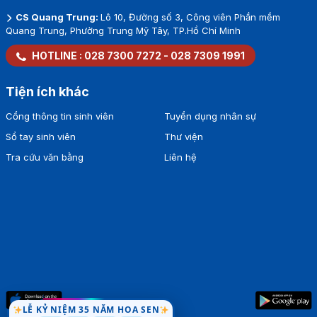
CS Cao Thắng:
93 Cao Thắng, Phường Bàn Cờ, TP. Hồ Chí Minh
CS Thành Thái:
7/1 Thành Thái, Phường Diên Hồng, TP. Hồ Chí
Minh
CS Quang Trung:
Lô 10, Đường số 3, Công viên Phần mềm
Quang Trung, Phường Trung Mỹ Tây, TP.Hồ Chí Minh
HOTLINE :
028 7300 7272
-
028 7309 1991
Tiện ích khác
Cổng thông tin sinh viên
Tuyển dụng nhân sự
Sổ tay sinh viên
Thư viện
Tra cứu văn bằng
Liên hệ
LỄ KỶ NIỆM 35 NĂM HOA SEN