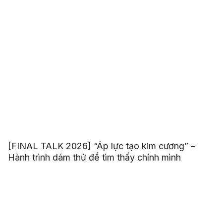
chiến, hãy bước ra với tư thế của người chiến
thắng”
[FINAL TALK 2026] “Áp lực tạo kim cương” –
Hành trình dám thử để tìm thấy chính mình